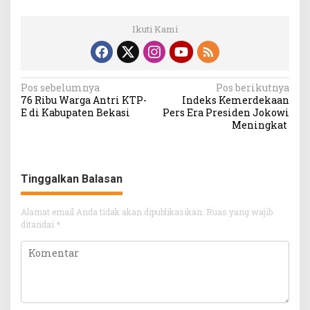
Ikuti Kami
Navigasi
Pos sebelumnya
Pos berikutnya
76 Ribu Warga Antri KTP-
Indeks Kemerdekaan
pos
E di Kabupaten Bekasi
Pers Era Presiden Jokowi
Meningkat
Tinggalkan Balasan
Alamat email Anda tidak akan dipublikasikan.
Ruas yang wajib
ditandai
*