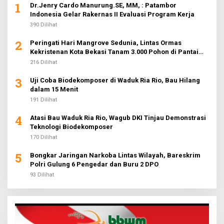
1
Dr.Jenry Cardo Manurung.SE, MM, : Patambor
Indonesia Gelar Rakernas II Evaluasi Program Kerja
390 Dilihat
2
Peringati Hari Mangrove Sedunia, Lintas Ormas
Kekristenan Kota Bekasi Tanam 3.000 Pohon di Pantai
Sederhana
216 Dilihat
3
Uji Coba Biodekomposer di Waduk Ria Rio, Bau Hilang
dalam 15 Menit
191 Dilihat
4
Atasi Bau Waduk Ria Rio, Wagub DKI Tinjau Demonstrasi
Teknologi Biodekomposer
170 Dilihat
5
Bongkar Jaringan Narkoba Lintas Wilayah, Bareskrim
Polri Gulung 6 Pengedar dan Buru 2 DPO
93 Dilihat