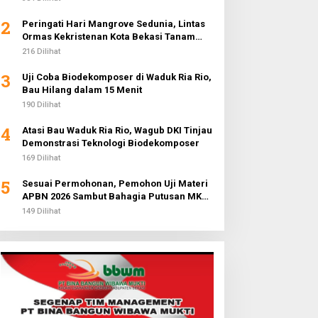
2
Peringati Hari Mangrove Sedunia, Lintas
Ormas Kekristenan Kota Bekasi Tanam
3.000 Pohon di Pantai Sederhana
216 Dilihat
3
Uji Coba Biodekomposer di Waduk Ria Rio,
Bau Hilang dalam 15 Menit
190 Dilihat
4
Atasi Bau Waduk Ria Rio, Wagub DKI Tinjau
Demonstrasi Teknologi Biodekomposer
169 Dilihat
5
Sesuai Permohonan, Pemohon Uji Materi
APBN 2026 Sambut Bahagia Putusan MK
Soal Anggaran MBG
149 Dilihat