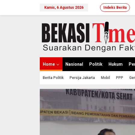
Lewati
ke
Kamis, 6 Agustus 2026
Indeks Berita
konten
Home
Nasional
Politik
Hukum
Per
Berita Politik
Persija Jakarta
Mobil
PPP
Ger