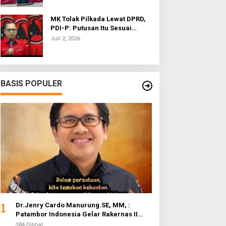
MK Tolak Pilkada Lewat DPRD,
PDI-P: Putusan Itu Sesuai
Dugaan Korupsi Distribusi
dengan Semangat Reformasi
Bansos Kemensos, KPK
Juli 2, 2026
Cegat Rudy Tanoe ke Luar
Negeri
BASIS POPULER
1
Dr.Jenry Cardo Manurung.SE, MM, :
Patambor Indonesia Gelar Rakernas II
Evaluasi Program Kerja
384 Dilihat