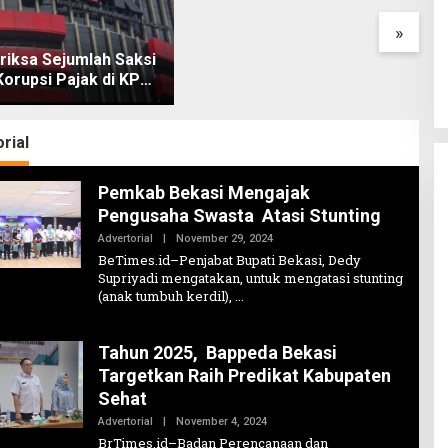
»
riksa Sejumlah Saksi
orupsi Pajak di KPP
a Banjarmasin, Uang
iliar Dikembalikan
rial
Pemkab Bekasi Mengajak
Pengusaha Swasta Atasi Stunting
Oleh
Advertorial
|
November 29, 2024
Erickman
BeTimes.id–Penjabat Bupati Bekasi, Dedy
Supriyadi mengatakan, untuk mengatasi stunting
(anak tumbuh kerdil),
Tahun 2025, Bappeda Bekasi
Targetkan Raih Predikat Kabupaten
Sehat
Oleh
Advertorial
|
November 4, 2024
Erickman
BrTimes.id–Badan Perencanaan dan