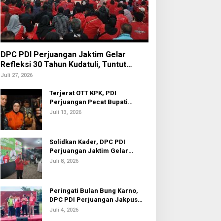
DPC PDI Perjuangan Jaktim Gelar
Refleksi 30 Tahun Kudatuli, Tuntut
Penuntasan Hukum Aktor Intelektual
Juli 27, 2026
Terjerat OTT KPK, PDI
Perjuangan Pecat Bupati
Sukoharjo Etik Suryani
Juli 13, 2026
Advertorial
etua Komisi I Hadiri Sosialisasi
Solidkan Kader, DPC PDI
Perjuangan Jaktim Gelar
Adminduk
Nobar Piala Dunia 2026
Juli 8, 2026
ni 25, 2024
a psicologia del gioco
'azzardo comprendere le
Peringati Bulan Bung Karno,
mozioni dietro la fortuna
DPC PDI Perjuangan Jakpus
Gelar Turnamen Sepak Bola U-
Juli 4, 2026
20