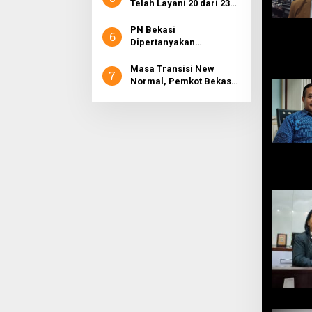
Telah Layani 20 dari 23
Kecamatan di Kabupaten
Bekasi
PN Bekasi
6
Dipertanyakan
Keseriusannya Dalam
Penegakan Hukum
Masa Transisi New
7
Normal, Pemkot Bekasi
Sosialisasikan Kepwal
Tata Cara Adaptasi
Tatanan Baru Covid-19