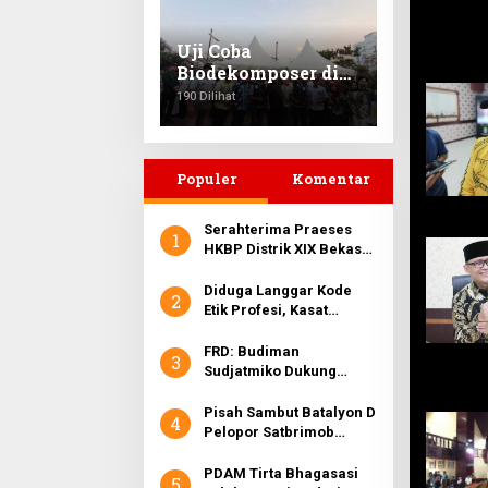
Pohon di Pantai
Sederhana
Uji Coba
Biodekomposer di
Waduk Ria Rio, Bau
190 Dilihat
Hilang dalam 15
Menit
Populer
Komentar
Serahterima Praeses
1
HKBP Distrik XIX Bekasi
Dari Pdt.Mangatur
Manurung.MTh ke
Diduga Langgar Kode
2
Pdt.Hendri Napitupulu.
Etik Profesi, Kasat
MTh
Reskrim Polres Toba
Dilaporkan ke Propam
FRD: Budiman
3
Polri
Sudjatmiko Dukung
Prabowo Capres Sedang
Pertontonkan Politik
Pisah Sambut Batalyon D
4
Oportunis
Pelopor Satbrimob
Polda Metro Jaya
PDAM Tirta Bhagasasi
5