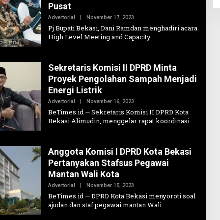
Pusat
Oleh
Advertorial
|
November 17, 2023
Erickman
Pj Bupati Bekasi, Dani Ramdan menghadiri acara
High Level Meeting and Capacity
Sekretaris Komisi II DPRD Minta
Proyek Pengolahan Sampah Menjadi
Energi Listrik
Oleh
Advertorial
|
November 16, 2023
Admin1
BeTimes.id — Sekretaris Komisi II DPRD Kota
Bekasi Alimudin, menggelar rapat koordinasi
Anggota Komisi I DPRD Kota Bekasi
Pertanyakan Stafsus Pegawai
Mantan Wali Kota
Oleh
Advertorial
|
November 15, 2023
Admin1
BeTimes.id — DPRD Kota Bekasi menyoroti soal
ajudan dan staf pegawai mantan Wali