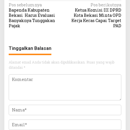
Navigasi
Pos sebelumnya
Pos berikutnya
Bapenda Kabupaten
Ketua Komisi III DPRD
pos
Bekasi Harus Evaluasi
Kota Bekasi Minta OPD
Banyaknya Tunggakan
Kerja Keras Capai Target
Pajak
PAD
Tinggalkan Balasan
Alamat email Anda tidak akan dipublikasikan.
Ruas yang wajib
ditandai
*