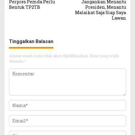
pos
Perpres Pemda Perlu
Jangankan Menantu
Bentuk TP2TB
Presiden, Menantu
Malaikat Saja Siap Saya
Lawan
Tinggalkan Balasan
Alamat email Anda tidak akan dipublikasikan.
Ruas yang wajib
ditandai
*