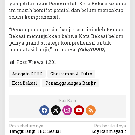
yang dilakukan Pemerintah Kota Bekasi selama
ini masih bersifat parsial dan belum mencakup
solusi komprehensif.
“Penanganan parsial banjir saat ini oleh Pemkot
Bekasi menunjukkan bahwa Kota Bekasi belum
punya grand strategi komprehensif untuk
mengatasi banjir,” tutupnya.
(Adv/DPRD)
Post Views:
1,201
Anggota DPRD
Chairoman J Putro
Kota Bekasi
Penanggulangan Banjir
Ikuti Kami
Navigasi
Pos sebelumnya
Pos berikutnya
Tanggulangi TBC, Sesuai
Edy Rahmayadi: