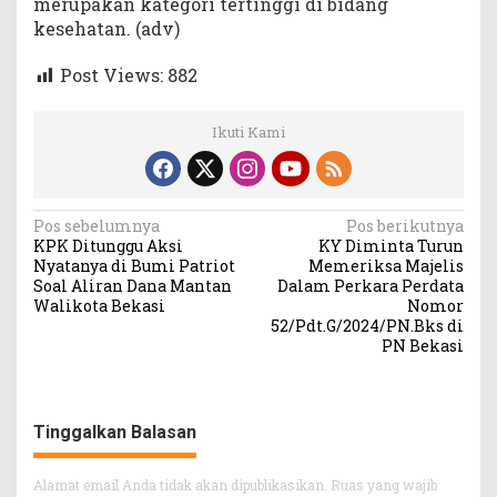
merupakan kategori tertinggi di bidang
kesehatan. (adv)
Post Views:
882
Ikuti Kami
Navigasi
Pos sebelumnya
Pos berikutnya
KPK Ditunggu Aksi
KY Diminta Turun
pos
Nyatanya di Bumi Patriot
Memeriksa Majelis
Soal Aliran Dana Mantan
Dalam Perkara Perdata
Walikota Bekasi
Nomor
52/Pdt.G/2024/PN.Bks di
PN Bekasi
Tinggalkan Balasan
Alamat email Anda tidak akan dipublikasikan.
Ruas yang wajib