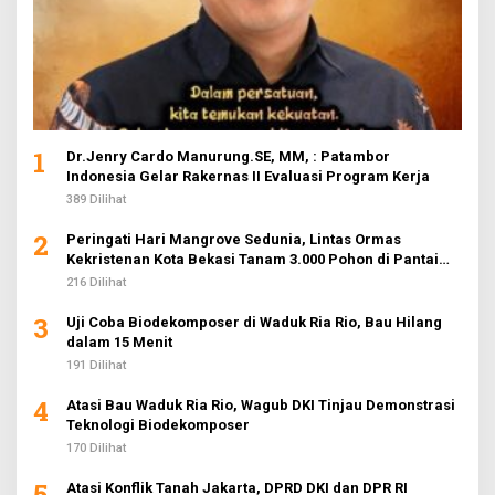
1
Dr.Jenry Cardo Manurung.SE, MM, : Patambor
Indonesia Gelar Rakernas II Evaluasi Program Kerja
389 Dilihat
2
Peringati Hari Mangrove Sedunia, Lintas Ormas
Kekristenan Kota Bekasi Tanam 3.000 Pohon di Pantai
Sederhana
216 Dilihat
3
Uji Coba Biodekomposer di Waduk Ria Rio, Bau Hilang
dalam 15 Menit
191 Dilihat
4
Atasi Bau Waduk Ria Rio, Wagub DKI Tinjau Demonstrasi
Teknologi Biodekomposer
170 Dilihat
5
Atasi Konflik Tanah Jakarta, DPRD DKI dan DPR RI