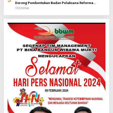
Dorong Pembentukan Badan Pelaksana Reforma
Agraria
132 Dilihat