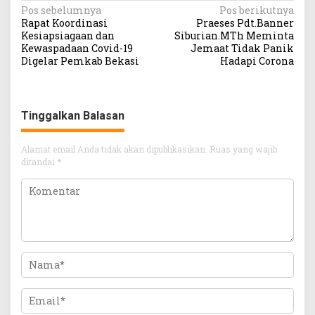
Navigasi
Pos sebelumnya
Pos berikutnya
Rapat Koordinasi
Praeses Pdt.Banner
pos
Kesiapsiagaan dan
Siburian.MTh Meminta
Kewaspadaan Covid-19
Jemaat Tidak Panik
Digelar Pemkab Bekasi
Hadapi Corona
Tinggalkan Balasan
Alamat email Anda tidak akan dipublikasikan.
Ruas yang wajib
ditandai
*