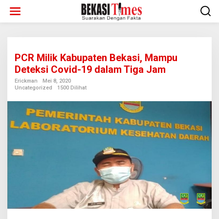
Lewati
ke
konten
PCR Milik Kabupaten Bekasi, Mampu
Deteksi Covid-19 dalam Tiga Jam
Erickman
Mei 8, 2020
Uncategorized
1500 Dilihat