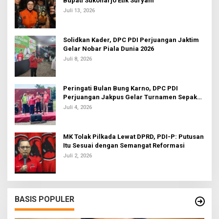
Bupati Sukoharjo Etik Suryani
Juli 13, 2026
Solidkan Kader, DPC PDI Perjuangan Jaktim
Gelar Nobar Piala Dunia 2026
Juli 8, 2026
Peringati Bulan Bung Karno, DPC PDI
Perjuangan Jakpus Gelar Turnamen Sepak
Bola U-20
Juli 4, 2026
MK Tolak Pilkada Lewat DPRD, PDI-P: Putusan
Itu Sesuai dengan Semangat Reformasi
Juli 2, 2026
BASIS POPULER