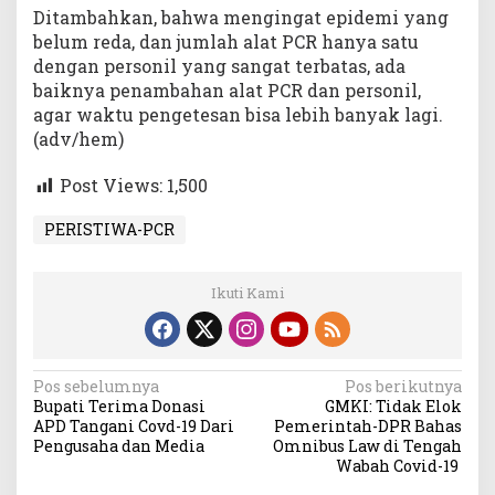
Ditambahkan, bahwa mengingat epidemi yang
belum reda, dan jumlah alat PCR hanya satu
dengan personil yang sangat terbatas, ada
baiknya penambahan alat PCR dan personil,
agar waktu pengetesan bisa lebih banyak lagi.
(adv/hem)
Post Views:
1,500
PERISTIWA-PCR
Ikuti Kami
Navigasi
Pos sebelumnya
Pos berikutnya
Bupati Terima Donasi
GMKI: Tidak Elok
pos
APD Tangani Covd-19 Dari
Pemerintah-DPR Bahas
Pengusaha dan Media
Omnibus Law di Tengah
Wabah Covid-19