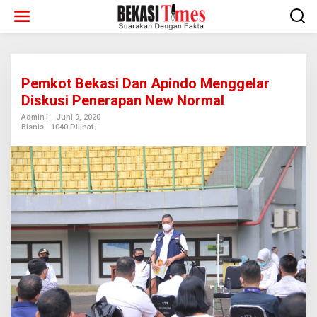
Lewati
ke
konten
Pemkot Bekasi Dan Apindo Menggelar
Diskusi Penerapan New Normal
Admin1
Juni 9, 2020
Bisnis
1040 Dilihat