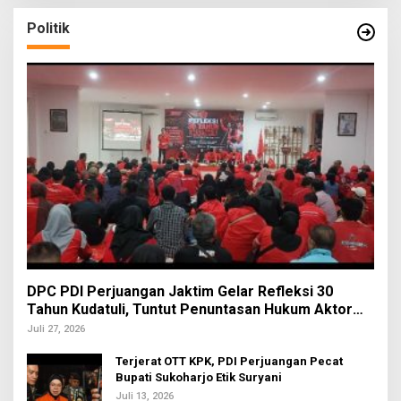
Politik
DPC PDI Perjuangan Jaktim Gelar Refleksi 30
Tahun Kudatuli, Tuntut Penuntasan Hukum Aktor
Intelektual
Juli 27, 2026
Terjerat OTT KPK, PDI Perjuangan Pecat
Bupati Sukoharjo Etik Suryani
Juli 13, 2026