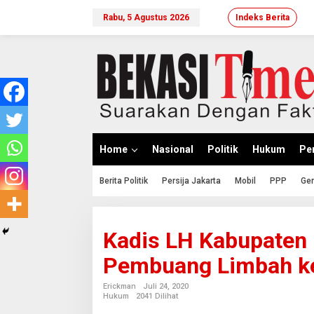
Lewati
ke
Rabu, 5 Agustus 2026
Indeks Berita
konten
Home
Nasional
Politik
Hukum
Per
Berita Politik
Persija Jakarta
Mobil
PPP
Ger
Kadis LH Kabupaten 
Pembuang Limbah ke 
Erickman
Juli 24, 2020
Hukum
2041 Dilihat