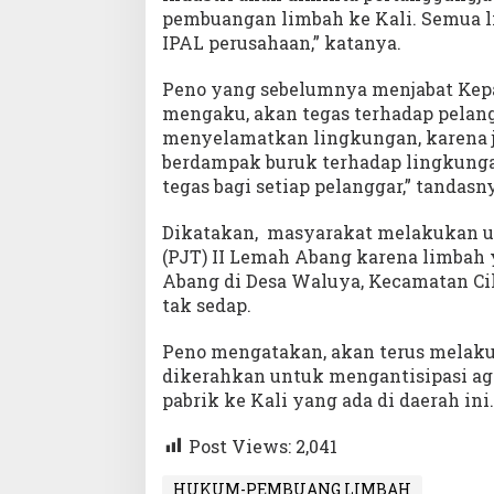
pembuangan limbah ke Kali. Semua li
IPAL perusahaan,” katanya.
Peno yang sebelumnya menjabat Kepal
mengaku, akan tegas terhadap pelang
menyelamatkan lingkungan, karena ji
berdampak buruk terhadap lingkunga
tegas bagi setiap pelanggar,” tandasn
Dikatakan, masyarakat melakukan un
(PJT) II Lemah Abang karena limbah
Abang di Desa Waluya, Kecamatan C
tak sedap.
Peno mengatakan, akan terus melak
dikerahkan untuk mengantisipasi ag
pabrik ke Kali yang ada di daerah ini
Post Views:
2,041
HUKUM-PEMBUANG LIMBAH