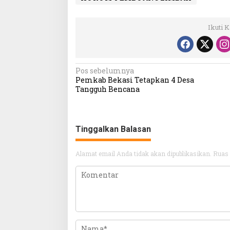
Ikuti 
Navigasi
Pos sebelumnya
Pemkab Bekasi Tetapkan 4 Desa
pos
Tangguh Bencana
Tinggalkan Balasan
Alamat email Anda tidak akan dipublikasikan.
Ruas 