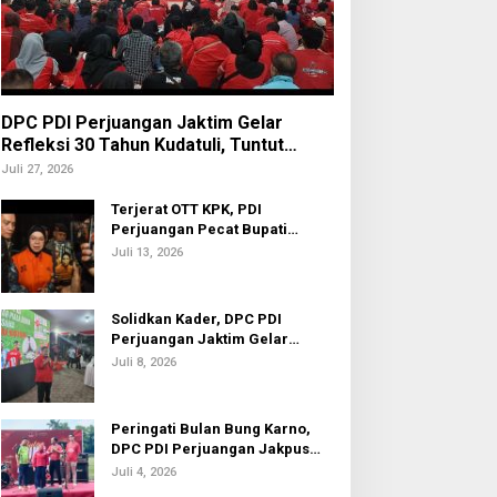
DPC PDI Perjuangan Jaktim Gelar
Refleksi 30 Tahun Kudatuli, Tuntut
Penuntasan Hukum Aktor Intelektual
Juli 27, 2026
Terjerat OTT KPK, PDI
Perjuangan Pecat Bupati
Sukoharjo Etik Suryani
Juli 13, 2026
Solidkan Kader, DPC PDI
Perjuangan Jaktim Gelar
Nobar Piala Dunia 2026
Juli 8, 2026
Peringati Bulan Bung Karno,
DPC PDI Perjuangan Jakpus
Gelar Turnamen Sepak Bola U-
Juli 4, 2026
20