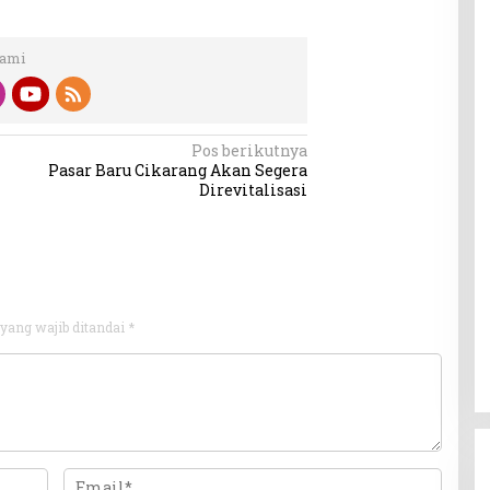
Kami
Pos berikutnya
Pasar Baru Cikarang Akan Segera
Direvitalisasi
yang wajib ditandai
*