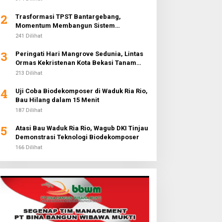
2
Trasformasi TPST Bantargebang,
Momentum Membangun Sistem
Lingkungan Terpadu Menuju 5 Abad
241 Dilihat
Jakarta
3
Peringati Hari Mangrove Sedunia, Lintas
Ormas Kekristenan Kota Bekasi Tanam
3.000 Pohon di Pantai Sederhana
213 Dilihat
4
Uji Coba Biodekomposer di Waduk Ria Rio,
Bau Hilang dalam 15 Menit
187 Dilihat
5
Atasi Bau Waduk Ria Rio, Wagub DKI Tinjau
Demonstrasi Teknologi Biodekomposer
166 Dilihat