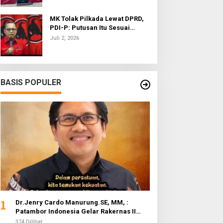
MK Tolak Pilkada Lewat DPRD,
PDI-P: Putusan Itu Sesuai
dengan Semangat Reformasi
Juli 2, 2026
BASIS POPULER
1
Dr.Jenry Cardo Manurung.SE, MM, :
Patambor Indonesia Gelar Rakernas II
Evaluasi Program Kerja
374 Dilihat