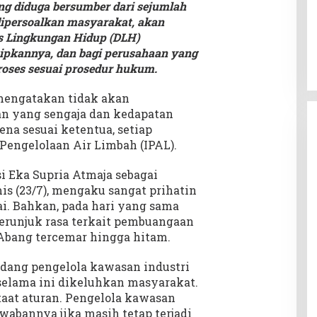
g diduga bersumber dari sejumlah
 dipersoalkan masyarakat, akan
as Lingkungan Hidup (DLH)
tipkannya, dan bagi perusahaan yang
oses sesuai prosedur hukum.
mengatakan tidak akan
an yang sengaja dan kedapatan
a sesuai ketentua, setiap
Pengelolaan Air Limbah (IPAL).
i Eka Supria Atmaja sebagai
s (23/7), mengaku sangat prihatin
. Bahkan, pada hari yang sama
erunjuk rasa terkait pembuangaan
Abang tercemar hingga hitam.
dang pengelola kawasan industri
elama ini dikeluhkan masyarakat.
taat aturan. Pengelola kawasan
wabannya jika masih tetap terjadi