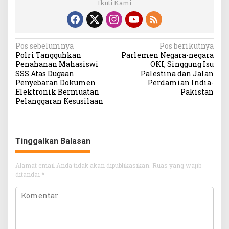
Ikuti Kami
Navigasi
Pos sebelumnya
Pos berikutnya
Polri Tangguhkan
Parlemen Negara-negara
pos
Penahanan Mahasiswi
OKI, Singgung Isu
SSS Atas Dugaan
Palestina dan Jalan
Penyebaran Dokumen
Perdamian India-
Elektronik Bermuatan
Pakistan
Pelanggaran Kesusilaan
Tinggalkan Balasan
Alamat email Anda tidak akan dipublikasikan.
Ruas yang wajib
ditandai
*