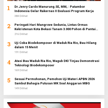
1
Dr.Jenry Cardo Manurung.SE, MM, : Patambor
Indonesia Gelar Rakernas II Evaluasi Program Kerja
384 Dilihat
2
Peringati Hari Mangrove Sedunia, Lintas Ormas
Kekristenan Kota Bekasi Tanam 3.000 Pohon di Pantai
Sederhana
216 Dilihat
3
Uji Coba Biodekomposer di Waduk Ria Rio, Bau Hilang
dalam 15 Menit
191 Dilihat
4
Atasi Bau Waduk Ria Rio, Wagub DKI Tinjau Demonstrasi
Teknologi Biodekomposer
169 Dilihat
5
Sesuai Permohonan, Pemohon Uji Materi APBN 2026
Sambut Bahagia Putusan MK Soal Anggaran MBG
149 Dilihat