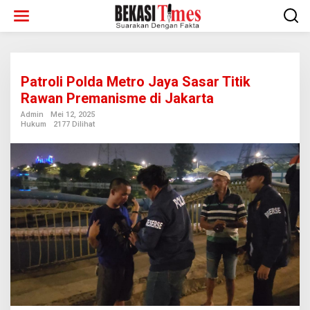
Lewati
ke
konten
Patroli Polda Metro Jaya Sasar Titik
Rawan Premanisme di Jakarta
Admin
Mei 12, 2025
Hukum
2177 Dilihat