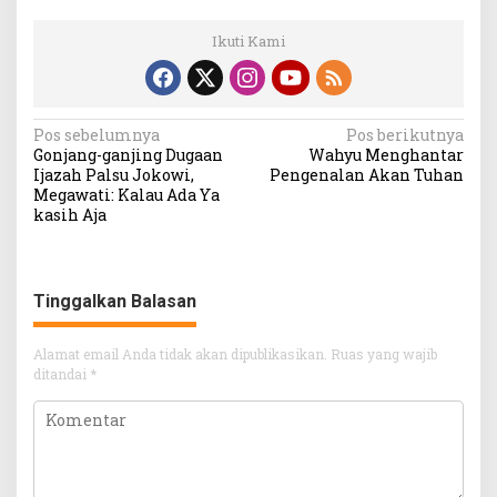
Ikuti Kami
Navigasi
Pos sebelumnya
Pos berikutnya
Gonjang-ganjing Dugaan
Wahyu Menghantar
pos
Ijazah Palsu Jokowi,
Pengenalan Akan Tuhan
Megawati: Kalau Ada Ya
kasih Aja
Tinggalkan Balasan
Alamat email Anda tidak akan dipublikasikan.
Ruas yang wajib
ditandai
*