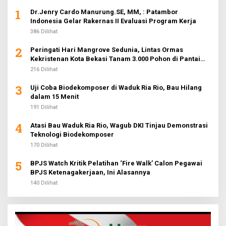
1
Dr.Jenry Cardo Manurung.SE, MM, : Patambor
Indonesia Gelar Rakernas II Evaluasi Program Kerja
386 Dilihat
2
Peringati Hari Mangrove Sedunia, Lintas Ormas
Kekristenan Kota Bekasi Tanam 3.000 Pohon di Pantai
Sederhana
216 Dilihat
3
Uji Coba Biodekomposer di Waduk Ria Rio, Bau Hilang
dalam 15 Menit
191 Dilihat
4
Atasi Bau Waduk Ria Rio, Wagub DKI Tinjau Demonstrasi
Teknologi Biodekomposer
170 Dilihat
5
BPJS Watch Kritik Pelatihan ‘Fire Walk’ Calon Pegawai
BPJS Ketenagakerjaan, Ini Alasannya
140 Dilihat