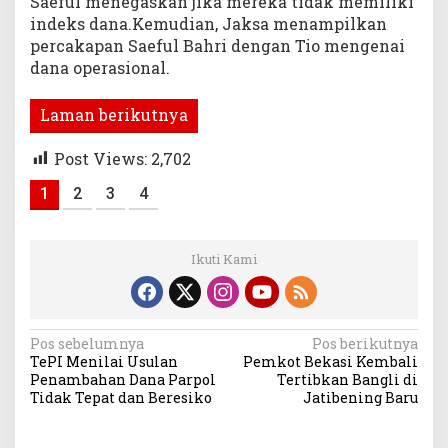
Saeful menegaskan jika mereka tidak memiliki
indeks dana.Kemudian, Jaksa menampilkan
percakapan Saeful Bahri dengan Tio mengenai
dana operasional.
Laman berikutnya
Post Views:
2,702
1
2
3
4
Ikuti Kami
Navigasi
Pos sebelumnya
Pos berikutnya
TePI Menilai Usulan
Pemkot Bekasi Kembali
pos
Penambahan Dana Parpol
Tertibkan Bangli di
Tidak Tepat dan Beresiko
Jatibening Baru