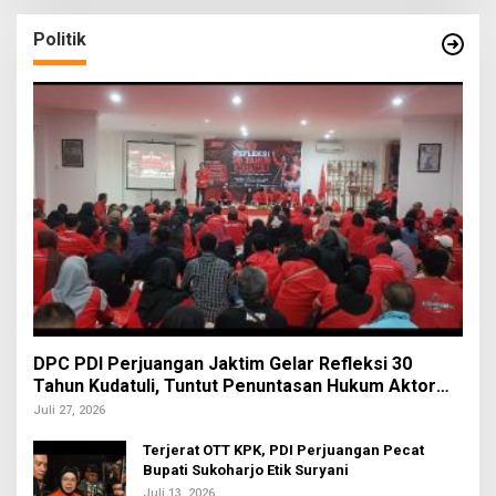
Politik
DPC PDI Perjuangan Jaktim Gelar Refleksi 30
Tahun Kudatuli, Tuntut Penuntasan Hukum Aktor
Intelektual
Juli 27, 2026
Terjerat OTT KPK, PDI Perjuangan Pecat
Bupati Sukoharjo Etik Suryani
Juli 13, 2026