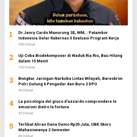
1
Dr.Jenry Cardo Manurung.SE, MM, : Patambor
Indonesia Gelar Rakernas II Evaluasi Program Kerja
390 Dilihat
2
Uji Coba Biodekomposer di Waduk Ria Rio, Bau Hilang
dalam 15 Menit
192 Dilihat
3
Bongkar Jaringan Narkoba Lintas Wilayah, Bareskrim
Polri Gulung 6 Pengedar dan Buru 2 DPO
96 Dilihat
4
La psicologia del gioco d'azzardo comprendere le
emozioni dietro la fortuna
92 Dilihat
5
Terlibat Aliran Dana Demo Rp20 Juta, UBK Skors
Mahasiswanya 2 Semester
89 Dilihat