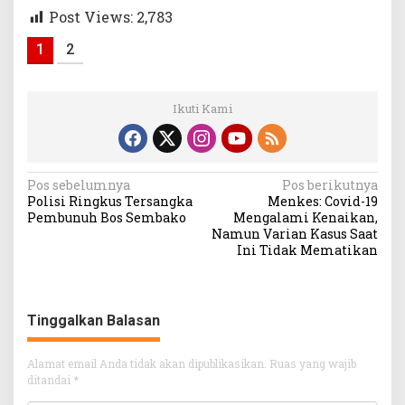
Post Views:
2,783
1
2
Ikuti Kami
Navigasi
Pos sebelumnya
Pos berikutnya
Polisi Ringkus Tersangka
Menkes: Covid-19
pos
Pembunuh Bos Sembako
Mengalami Kenaikan,
Namun Varian Kasus Saat
Ini Tidak Mematikan
Tinggalkan Balasan
Alamat email Anda tidak akan dipublikasikan.
Ruas yang wajib
ditandai
*