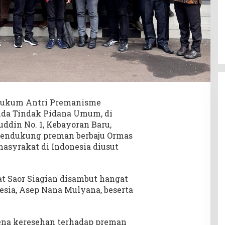
ukum Antri Premanisme
da Tindak Pidana Umum, di
uddin No. 1, Kebayoran Baru,
 mendukung preman berbaju Ormas
syrakat di Indonesia diusut
 Saor Siagian disambut hangat
sia, Asep Nana Mulyana, beserta
ena keresehan terhadap preman