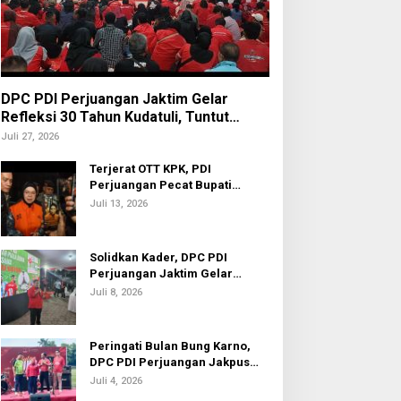
DPC PDI Perjuangan Jaktim Gelar
Refleksi 30 Tahun Kudatuli, Tuntut
Penuntasan Hukum Aktor Intelektual
Juli 27, 2026
Terjerat OTT KPK, PDI
Perjuangan Pecat Bupati
Sukoharjo Etik Suryani
Juli 13, 2026
Solidkan Kader, DPC PDI
Perjuangan Jaktim Gelar
Nobar Piala Dunia 2026
Juli 8, 2026
Peringati Bulan Bung Karno,
DPC PDI Perjuangan Jakpus
Gelar Turnamen Sepak Bola U-
Juli 4, 2026
20