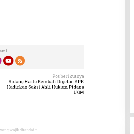
Kami
Pos berikutnya
Sidang Hasto Kembali Digelar, KPK
Hadirkan Saksi Ahli Hukum Pidana
UGM
yang wajib ditandai
*