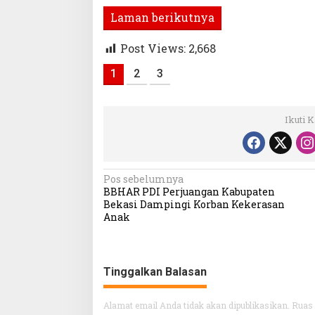
Laman berikutnya
Post Views:
2,668
1
2
3
Ikuti 
Navigasi
Pos sebelumnya
BBHAR PDI Perjuangan Kabupaten
pos
Bekasi Dampingi Korban Kekerasan
Anak
Tinggalkan Balasan
Alamat email Anda tidak akan dipublikasikan.
Ruas 