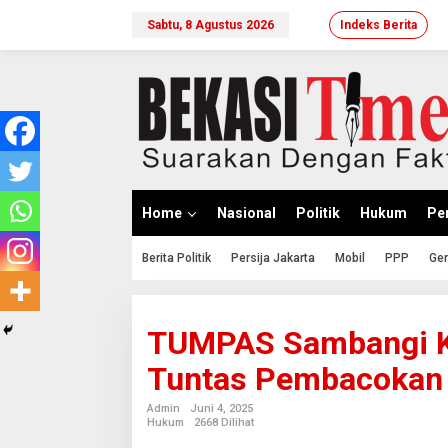
Lewati
ke
Sabtu, 8 Agustus 2026
Indeks Berita
konten
Home
Nasional
Politik
Hukum
Per
Berita Politik
Persija Jakarta
Mobil
PPP
Ger
TUMPAS Sambangi Ke
Tuntas Pembacokan
Admin
Juni 4, 2025
Hukum
2668 Dilihat