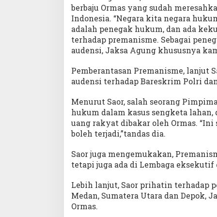
berbaju Ormas yang sudah meresahk
Indonesia. “Negara kita negara hukum
adalah penegak hukum, dan ada kekua
terhadap premanisme. Sebagai pen
audensi, Jaksa Agung khususnya kam
Pemberantasan Premanisme, lanjut 
audensi terhadap Bareskrim Polri da
Menurut Saor, salah seorang Pimpi
hukum dalam kasus sengketa lahan, da
uang rakyat dibakar oleh Ormas. “Ini
boleh terjadi,”tandas dia.
Saor juga mengemukakan, Premanism
tetapi juga ada di Lembaga eksekutif
Lebih lanjut, Saor prihatin terhadap 
Medan, Sumatera Utara dan Depok, J
Ormas.