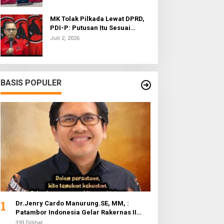
MK Tolak Pilkada Lewat DPRD,
PDI-P: Putusan Itu Sesuai
dengan Semangat Reformasi
Juli 2, 2026
BASIS POPULER
1
Dr.Jenry Cardo Manurung.SE, MM, :
Patambor Indonesia Gelar Rakernas II
Evaluasi Program Kerja
393 Dilihat