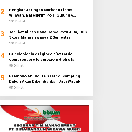
2
Bongkar Jaringan Narkoba Lintas
Wilayah, Bareskrim Polri Gulung 6
Pengedar dan Buru 2 DPO
102 Dilihat
3
Terlibat Aliran Dana Demo Rp20 Juta, UBK
Skors Mahasiswanya 2 Semester
101 Dilihat
4
La psicologia del gioco d'azzardo
comprendere le emozioni dietro la
fortuna
98 Dilihat
5
Pramono Anung: TPS Liar di Kampung
Dukuh Akan Dikembalikan Jadi Waduk
95 Dilihat