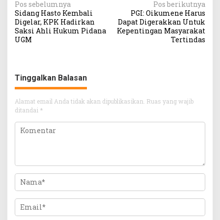
Navigasi
Pos sebelumnya
Pos berikutnya
Sidang Hasto Kembali
PGI: Oikumene Harus
pos
Digelar, KPK Hadirkan
Dapat Digerakkan Untuk
Saksi Ahli Hukum Pidana
Kepentingan Masyarakat
UGM
Tertindas
Tinggalkan Balasan
Alamat email Anda tidak akan dipublikasikan.
Ruas yang wajib
ditandai
*