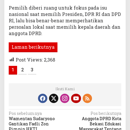
Pemilih diberi ruang untuk fokus pada isu
nasional saat memilih Presiden, DPR RI dan DPD
RI, lalu bisa benar-benar memperhatikan
persoalan lokal saat memilih kepala daerah dan
anggota DPRD.
Laman berikutnya
Post Views:
2,368
1
2
3
Ikuti Kami
Navigasi
Pos sebelumnya
Pos berikutnya
Wamentan Sudaryono
Anggota DPRD Kota
pos
Gantikan Fadli Zon
Bekasi Edukasi
Pimpin HKTI
Masyarakat Tentang