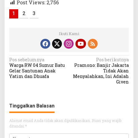
Post Views:
2,756
1
2
3
Ikuti Kami
Navigasi
Pos sebelumnya
Pos berikutnya
Warga RW 04 Sumur Batu
Pramono: Banjir Jakarta
pos
Gelar Santunan Anak
Tidak Akan
Yatim dan Dhuafa
Menyalahkan, Ini Adalah
Given
Tinggalkan Balasan
Alamat email Anda tidak akan dipublikasikan.
Ruas yang wajib
ditandai
*