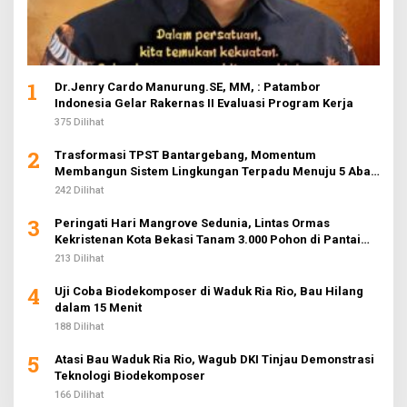
1
Dr.Jenry Cardo Manurung.SE, MM, : Patambor
Indonesia Gelar Rakernas II Evaluasi Program Kerja
375 Dilihat
2
Trasformasi TPST Bantargebang, Momentum
Membangun Sistem Lingkungan Terpadu Menuju 5 Abad
Jakarta
242 Dilihat
3
Peringati Hari Mangrove Sedunia, Lintas Ormas
Kekristenan Kota Bekasi Tanam 3.000 Pohon di Pantai
Sederhana
213 Dilihat
4
Uji Coba Biodekomposer di Waduk Ria Rio, Bau Hilang
dalam 15 Menit
188 Dilihat
5
Atasi Bau Waduk Ria Rio, Wagub DKI Tinjau Demonstrasi
Teknologi Biodekomposer
166 Dilihat