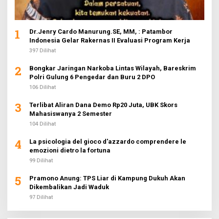
1
Dr.Jenry Cardo Manurung.SE, MM, : Patambor
Indonesia Gelar Rakernas II Evaluasi Program Kerja
397 Dilihat
2
Bongkar Jaringan Narkoba Lintas Wilayah, Bareskrim
Polri Gulung 6 Pengedar dan Buru 2 DPO
106 Dilihat
3
Terlibat Aliran Dana Demo Rp20 Juta, UBK Skors
Mahasiswanya 2 Semester
104 Dilihat
4
La psicologia del gioco d'azzardo comprendere le
emozioni dietro la fortuna
99 Dilihat
5
Pramono Anung: TPS Liar di Kampung Dukuh Akan
Dikembalikan Jadi Waduk
97 Dilihat