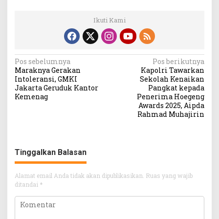
Ikuti Kami
Navigasi
Pos sebelumnya
Pos berikutnya
Maraknya Gerakan
Kapolri Tawarkan
pos
Intoleransi, GMKI
Sekolah Kenaikan
Jakarta Geruduk Kantor
Pangkat kepada
Kemenag
Penerima Hoegeng
Awards 2025, Aipda
Rahmad Muhajirin
Tinggalkan Balasan
Alamat email Anda tidak akan dipublikasikan.
Ruas yang wajib
ditandai
*