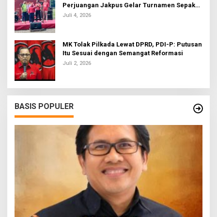
Perjuangan Jakpus Gelar Turnamen Sepak
Bola U-20
Juli 4, 2026
MK Tolak Pilkada Lewat DPRD, PDI-P: Putusan
Itu Sesuai dengan Semangat Reformasi
Juli 2, 2026
BASIS POPULER