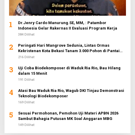
1
Dr.Jenry Cardo Manurung.SE, MM, : Patambor
Indonesia Gelar Rakernas II Evaluasi Program Kerja
384 Dilihat
2
Peringati Hari Mangrove Sedunia, Lintas Ormas
Kekristenan Kota Bekasi Tanam 3.000 Pohon di Pantai
Sederhana
216 Dilihat
3
Uji Coba Biodekomposer di Waduk Ria Rio, Bau Hilang
dalam 15 Menit
191 Dilihat
4
Atasi Bau Waduk Ria Rio, Wagub DKI Tinjau Demonstrasi
Teknologi Biodekomposer
169 Dilihat
5
Sesuai Permohonan, Pemohon Uji Materi APBN 2026
Sambut Bahagia Putusan MK Soal Anggaran MBG
149 Dilihat