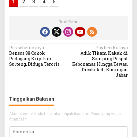
1
2
3
4
5
Ikuti Kami
Navigasi
Pos sebelumnya
Pos berikutnya
Densus 88 Cokok
Adik Tikam Kakak di
pos
Pedagang Kripik di
Samping Pospol
Sulteng, Diduga Teroris
Kebonanas Hingga Tewas,
Dicokok di Kuningan
Jabar
Tinggalkan Balasan
Alamat email Anda tidak akan dipublikasikan.
Ruas yang wajib
ditandai
*