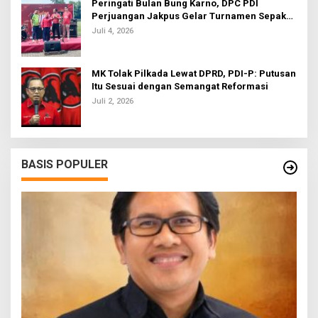
Peringati Bulan Bung Karno, DPC PDI
Perjuangan Jakpus Gelar Turnamen Sepak
Bola U-20
Juli 4, 2026
MK Tolak Pilkada Lewat DPRD, PDI-P: Putusan
Itu Sesuai dengan Semangat Reformasi
Juli 2, 2026
BASIS POPULER