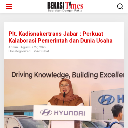
Lewati
ke
konten
Plt. Kadisnakertrans Jabar : Perkuat
Kalaborasi Pemerintah dan Dunia Usaha
Admin
Agustus 27, 2025
Uncategorized
754 Dilihat