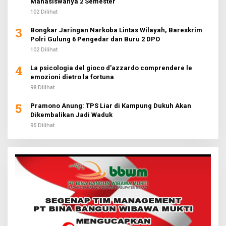
Mahasiswanya 2 Semester
102 Dilihat
3
Bongkar Jaringan Narkoba Lintas Wilayah, Bareskrim
Polri Gulung 6 Pengedar dan Buru 2 DPO
102 Dilihat
4
La psicologia del gioco d'azzardo comprendere le
emozioni dietro la fortuna
98 Dilihat
5
Pramono Anung: TPS Liar di Kampung Dukuh Akan
Dikembalikan Jadi Waduk
95 Dilihat