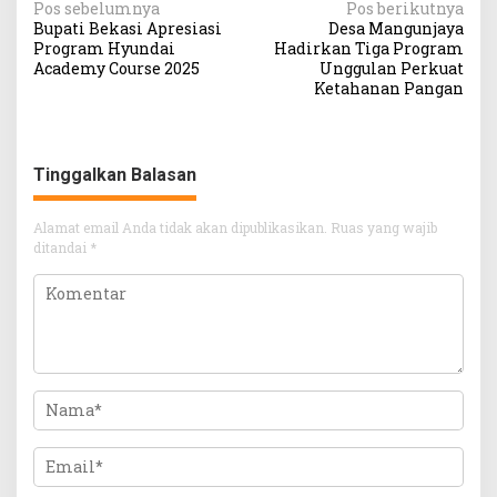
Navigasi
Pos sebelumnya
Pos berikutnya
Bupati Bekasi Apresiasi
Desa Mangunjaya
pos
Program Hyundai
Hadirkan Tiga Program
Academy Course 2025
Unggulan Perkuat
Ketahanan Pangan
Tinggalkan Balasan
Alamat email Anda tidak akan dipublikasikan.
Ruas yang wajib
ditandai
*