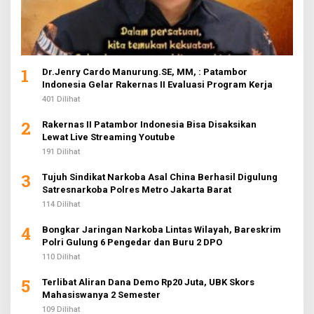
1
Dr.Jenry Cardo Manurung.SE, MM, : Patambor
Indonesia Gelar Rakernas II Evaluasi Program Kerja
401 Dilihat
2
Rakernas II Patambor Indonesia Bisa Disaksikan
Lewat Live Streaming Youtube
191 Dilihat
3
Tujuh Sindikat Narkoba Asal China Berhasil Digulung
Satresnarkoba Polres Metro Jakarta Barat
114 Dilihat
4
Bongkar Jaringan Narkoba Lintas Wilayah, Bareskrim
Polri Gulung 6 Pengedar dan Buru 2 DPO
110 Dilihat
5
Terlibat Aliran Dana Demo Rp20 Juta, UBK Skors
Mahasiswanya 2 Semester
109 Dilihat