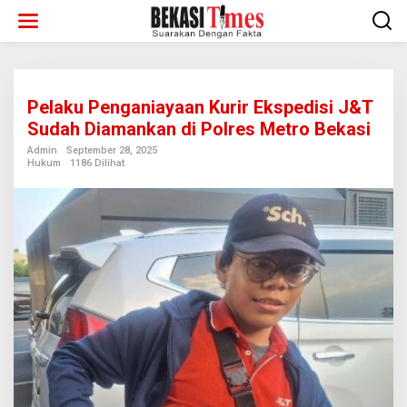
Lewati
ke
konten
Pelaku Penganiayaan Kurir Ekspedisi J&T
Sudah Diamankan di Polres Metro Bekasi
Admin
September 28, 2025
Hukum
1186 Dilihat