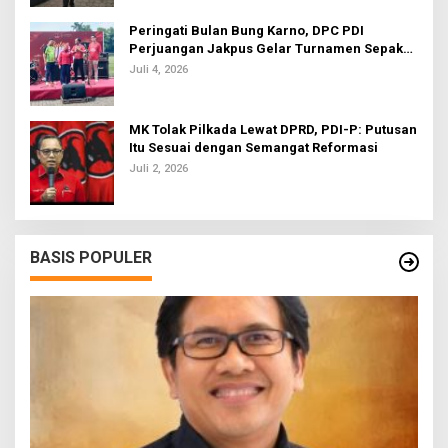
Peringati Bulan Bung Karno, DPC PDI
Perjuangan Jakpus Gelar Turnamen Sepak
Bola U-20
Juli 4, 2026
MK Tolak Pilkada Lewat DPRD, PDI-P: Putusan
Itu Sesuai dengan Semangat Reformasi
Juli 2, 2026
BASIS POPULER