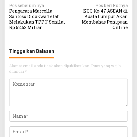
Navigasi
Pos sebelumnya
Pos berikutnya
Pengacara Marcella
KTT Ke-47 ASEAN di
pos
Santoso Didakwa Telah
Kuala Lumpur Akan
Melakukan TPPU Senilai
Membahas Penipuan
Rp 52,53 Miliar
Online
Tinggalkan Balasan
Alamat email Anda tidak akan dipublikasikan.
Ruas yang wajib
ditandai
*