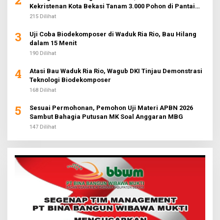
2
Kekristenan Kota Bekasi Tanam 3.000 Pohon di Pantai
Sederhana
215 Dilihat
3
Uji Coba Biodekomposer di Waduk Ria Rio, Bau Hilang
dalam 15 Menit
190 Dilihat
4
Atasi Bau Waduk Ria Rio, Wagub DKI Tinjau Demonstrasi
Teknologi Biodekomposer
168 Dilihat
5
Sesuai Permohonan, Pemohon Uji Materi APBN 2026
Sambut Bahagia Putusan MK Soal Anggaran MBG
147 Dilihat