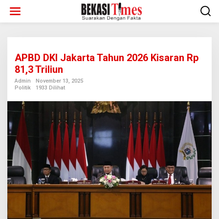
Lewati
ke
konten
APBD DKI Jakarta Tahun 2026 Kisaran Rp
81,3 Triliun
Admin
November 13, 2025
Politik
1933 Dilihat