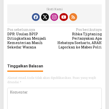
Ikuti Kami
Navigasi
Pos sebelumnya
Pos berikutnya
DPR: Usulan BPIP
Ribka Tjiptaning
pos
Ditingkatkan Menjadi
Pertanyakan Apa
Kementerian Masih
Hebatnya Soeharto, ARAH
Sekedar Wacana
Laporkan ke Mabes Polri
Tinggalkan Balasan
Alamat email Anda tidak akan dipublikasikan.
Ruas yang wajib
ditandai
*