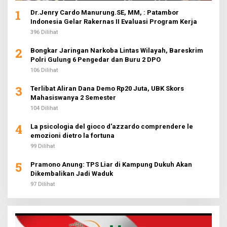
1
Dr.Jenry Cardo Manurung.SE, MM, : Patambor
Indonesia Gelar Rakernas II Evaluasi Program Kerja
396 Dilihat
2
Bongkar Jaringan Narkoba Lintas Wilayah, Bareskrim
Polri Gulung 6 Pengedar dan Buru 2 DPO
106 Dilihat
3
Terlibat Aliran Dana Demo Rp20 Juta, UBK Skors
Mahasiswanya 2 Semester
104 Dilihat
4
La psicologia del gioco d'azzardo comprendere le
emozioni dietro la fortuna
99 Dilihat
5
Pramono Anung: TPS Liar di Kampung Dukuh Akan
Dikembalikan Jadi Waduk
97 Dilihat