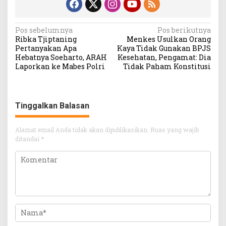
Navigasi
Pos sebelumnya
Pos berikutnya
Ribka Tjiptaning
Menkes Usulkan Orang
pos
Pertanyakan Apa
Kaya Tidak Gunakan BPJS
Hebatnya Soeharto, ARAH
Kesehatan, Pengamat: Dia
Laporkan ke Mabes Polri
Tidak Paham Konstitusi
Tinggalkan Balasan
Alamat email Anda tidak akan dipublikasikan.
Ruas yang wajib
ditandai
*