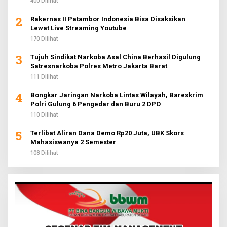
400 Dilihat
2
Rakernas II Patambor Indonesia Bisa Disaksikan
Lewat Live Streaming Youtube
170 Dilihat
3
Tujuh Sindikat Narkoba Asal China Berhasil Digulung
Satresnarkoba Polres Metro Jakarta Barat
111 Dilihat
4
Bongkar Jaringan Narkoba Lintas Wilayah, Bareskrim
Polri Gulung 6 Pengedar dan Buru 2 DPO
110 Dilihat
5
Terlibat Aliran Dana Demo Rp20 Juta, UBK Skors
Mahasiswanya 2 Semester
108 Dilihat