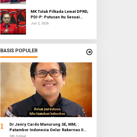
MK Tolak Pilkada Lewat DPRD,
PDI-P: Putusan Itu Sesuai
dengan Semangat Reformasi
Juli 2, 2026
BASIS POPULER
1
Dr.Jenry Cardo Manurung.SE, MM, :
Patambor Indonesia Gelar Rakernas II
Evaluasi Program Kerja
383 Dilihat