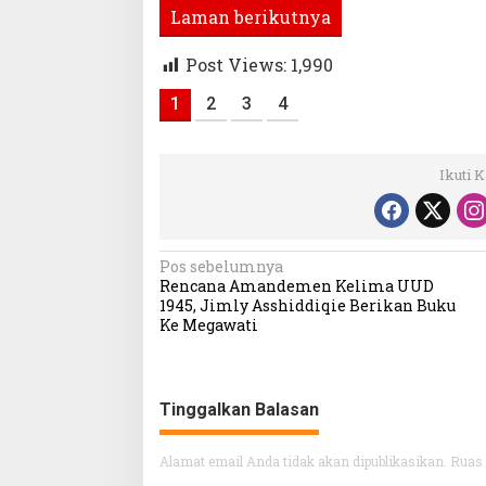
Laman berikutnya
Post Views:
1,990
1
2
3
4
Ikuti 
Navigasi
Pos sebelumnya
Rencana Amandemen Kelima UUD
pos
1945, Jimly Asshiddiqie Berikan Buku
Ke Megawati
Tinggalkan Balasan
Alamat email Anda tidak akan dipublikasikan.
Ruas 