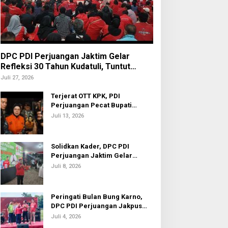
DPC PDI Perjuangan Jaktim Gelar
Refleksi 30 Tahun Kudatuli, Tuntut
Penuntasan Hukum Aktor Intelektual
Juli 27, 2026
Terjerat OTT KPK, PDI
Perjuangan Pecat Bupati
Sukoharjo Etik Suryani
Juli 13, 2026
Solidkan Kader, DPC PDI
Perjuangan Jaktim Gelar
Nobar Piala Dunia 2026
Juli 8, 2026
Peringati Bulan Bung Karno,
DPC PDI Perjuangan Jakpus
Gelar Turnamen Sepak Bola U-
Juli 4, 2026
20