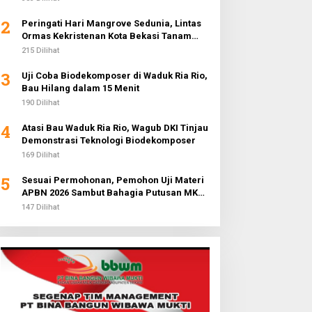
2
Peringati Hari Mangrove Sedunia, Lintas
Ormas Kekristenan Kota Bekasi Tanam
3.000 Pohon di Pantai Sederhana
215 Dilihat
3
Uji Coba Biodekomposer di Waduk Ria Rio,
Bau Hilang dalam 15 Menit
190 Dilihat
4
Atasi Bau Waduk Ria Rio, Wagub DKI Tinjau
Demonstrasi Teknologi Biodekomposer
169 Dilihat
5
Sesuai Permohonan, Pemohon Uji Materi
APBN 2026 Sambut Bahagia Putusan MK
Soal Anggaran MBG
147 Dilihat