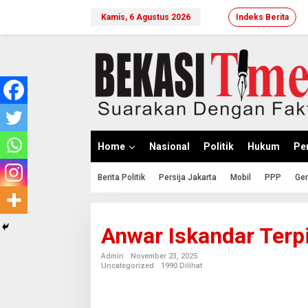
Lewati
ke
Kamis, 6 Agustus 2026
Indeks Berita
konten
Home
Nasional
Politik
Hukum
Per
Berita Politik
Persija Jakarta
Mobil
PPP
Ger
Anwar Iskandar Terp
Admin
November 23, 2025
Uncategorized
1990 Dilihat