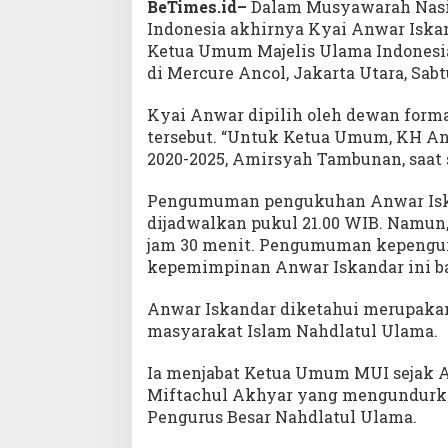
BeTimes.id–
Dalam Musyawarah Nasio
Indonesia akhirnya Kyai Anwar Iskan
Ketua Umum Majelis Ulama Indonesia 
di Mercure Ancol, Jakarta Utara, Sabtu
Kyai Anwar dipilih oleh dewan form
tersebut. “Untuk Ketua Umum, KH Anw
2020-2025, Amirsyah Tambunan, saat
Pengumuman pengukuhan Anwar Isk
dijadwalkan pukul 21.00 WIB. Namun
jam 30 menit. Pengumuman kepengur
kepemimpinan Anwar Iskandar ini b
Anwar Iskandar diketahui merupakan 
masyarakat Islam Nahdlatul Ulama.
Ia menjabat Ketua Umum MUI sejak 
Miftachul Akhyar yang mengundurka
Pengurus Besar Nahdlatul Ulama.