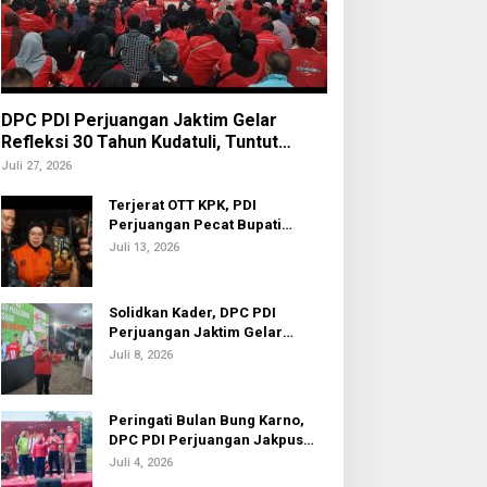
DPC PDI Perjuangan Jaktim Gelar
Refleksi 30 Tahun Kudatuli, Tuntut
Penuntasan Hukum Aktor Intelektual
Juli 27, 2026
Terjerat OTT KPK, PDI
Perjuangan Pecat Bupati
Sukoharjo Etik Suryani
Juli 13, 2026
Solidkan Kader, DPC PDI
Perjuangan Jaktim Gelar
Nobar Piala Dunia 2026
Juli 8, 2026
Peringati Bulan Bung Karno,
DPC PDI Perjuangan Jakpus
Gelar Turnamen Sepak Bola U-
Juli 4, 2026
20