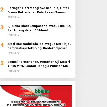
2
Peringati Hari Mangrove Sedunia, Lintas
Ormas Kekristenan Kota Bekasi Tanam
3.000 Pohon di Pantai Sederhana
215 Dilihat
3
Uji Coba Biodekomposer di Waduk Ria Rio,
Bau Hilang dalam 15 Menit
190 Dilihat
4
Atasi Bau Waduk Ria Rio, Wagub DKI Tinjau
Demonstrasi Teknologi Biodekomposer
169 Dilihat
5
Sesuai Permohonan, Pemohon Uji Materi
APBN 2026 Sambut Bahagia Putusan MK
Soal Anggaran MBG
148 Dilihat