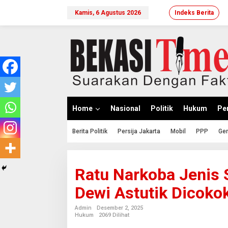
Lewati
ke
Kamis, 6 Agustus 2026
Indeks Berita
konten
Home
Nasional
Politik
Hukum
Per
Berita Politik
Persija Jakarta
Mobil
PPP
Ger
Ratu Narkoba Jenis S
Dewi Astutik Dicoko
Admin
Desember 2, 2025
Hukum
2069 Dilihat