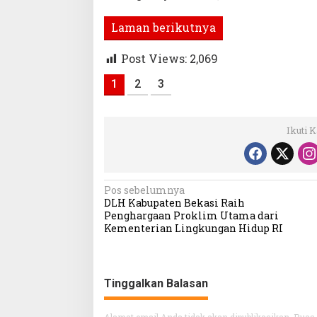
Laman berikutnya
Post Views:
2,069
1
2
3
Ikuti 
Navigasi
Pos sebelumnya
DLH Kabupaten Bekasi Raih
pos
Penghargaan Proklim Utama dari
Kementerian Lingkungan Hidup RI
Tinggalkan Balasan
Alamat email Anda tidak akan dipublikasikan.
Ruas 