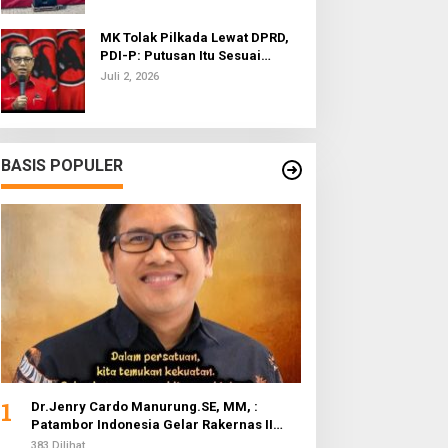
MK Tolak Pilkada Lewat DPRD,
PDI-P: Putusan Itu Sesuai
dengan Semangat Reformasi
Juli 2, 2026
BASIS POPULER
1
Dr.Jenry Cardo Manurung.SE, MM, :
Patambor Indonesia Gelar Rakernas II
Evaluasi Program Kerja
383 Dilihat