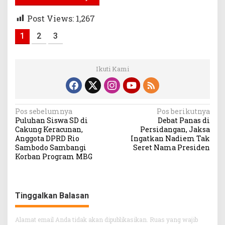
Post Views:
1,267
1
2
3
Ikuti Kami
Navigasi
Pos sebelumnya
Pos berikutnya
Puluhan Siswa SD di
Debat Panas di
pos
Cakung Keracunan,
Persidangan, Jaksa
Anggota DPRD Rio
Ingatkan Nadiem Tak
Sambodo Sambangi
Seret Nama Presiden
Korban Program MBG
Tinggalkan Balasan
Alamat email Anda tidak akan dipublikasikan.
Ruas yang wajib