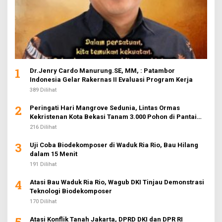
1
Dr.Jenry Cardo Manurung.SE, MM, : Patambor
Indonesia Gelar Rakernas II Evaluasi Program Kerja
389 Dilihat
2
Peringati Hari Mangrove Sedunia, Lintas Ormas
Kekristenan Kota Bekasi Tanam 3.000 Pohon di Pantai
Sederhana
216 Dilihat
3
Uji Coba Biodekomposer di Waduk Ria Rio, Bau Hilang
dalam 15 Menit
191 Dilihat
4
Atasi Bau Waduk Ria Rio, Wagub DKI Tinjau Demonstrasi
Teknologi Biodekomposer
170 Dilihat
5
Atasi Konflik Tanah Jakarta, DPRD DKI dan DPR RI