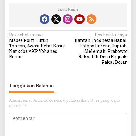
Ikuti Kami
Navigasi
Pos sebelumnya
Pos berikutnya
Mabes Polri Turun
Bantah Indonesia Bakal
pos
Tangan, Awasi Ketat Kasus
Kolaps karena Rupiah
Narkoba AKP Yohanes
Melemah, Prabowo:
Bonar
Rakyat di Desa Enggak
Pakai Dolar
Tinggalkan Balasan
Alamat email Anda tidak akan dipublikasikan.
Ruas yang wajib
ditandai
*