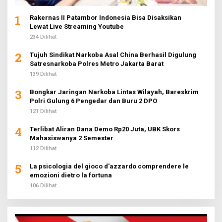
1
Rakernas II Patambor Indonesia Bisa Disaksikan
Lewat Live Streaming Youtube
234 Dilihat
2
Tujuh Sindikat Narkoba Asal China Berhasil Digulung
Satresnarkoba Polres Metro Jakarta Barat
139 Dilihat
3
Bongkar Jaringan Narkoba Lintas Wilayah, Bareskrim
Polri Gulung 6 Pengedar dan Buru 2 DPO
121 Dilihat
4
Terlibat Aliran Dana Demo Rp20 Juta, UBK Skors
Mahasiswanya 2 Semester
112 Dilihat
5
La psicologia del gioco d'azzardo comprendere le
emozioni dietro la fortuna
106 Dilihat