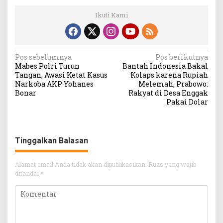
Ikuti Kami
Navigasi
Pos sebelumnya
Pos berikutnya
Mabes Polri Turun
Bantah Indonesia Bakal
pos
Tangan, Awasi Ketat Kasus
Kolaps karena Rupiah
Narkoba AKP Yohanes
Melemah, Prabowo:
Bonar
Rakyat di Desa Enggak
Pakai Dolar
Tinggalkan Balasan
Alamat email Anda tidak akan dipublikasikan.
Ruas yang wajib
ditandai
*