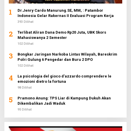
1
Dr.Jenry Cardo Manurung.SE, MM, : Patambor
Indonesia Gelar Rakernas II Evaluasi Program Kerja
393 Dilihat
2
Terlibat Aliran Dana Demo Rp20 Juta, UBK Skors
Mahasiswanya 2 Semester
102 Dilihat
3
Bongkar Jaringan Narkoba Lintas Wilayah, Bareskrim
Polri Gulung 6 Pengedar dan Buru 2 DPO
102 Dilihat
4
La psicologia del gioco d'azzardo comprendere le
emozioni dietro la fortuna
98 Dilihat
5
Pramono Anung: TPS Liar di Kampung Dukuh Akan
Dikembalikan Jadi Waduk
95 Dilihat