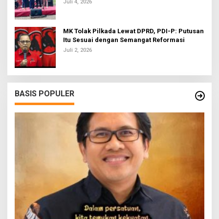
Bola U-20
Juli 4, 2026
MK Tolak Pilkada Lewat DPRD, PDI-P: Putusan
Itu Sesuai dengan Semangat Reformasi
Juli 2, 2026
BASIS POPULER