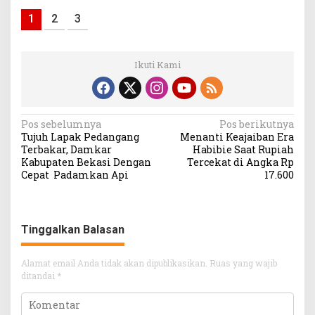
1
2
3
Ikuti Kami
Navigasi
Pos sebelumnya
Pos berikutnya
Tujuh Lapak Pedangang
Menanti Keajaiban Era
pos
Terbakar, Damkar
Habibie Saat Rupiah
Kabupaten Bekasi Dengan
Tercekat di Angka Rp
Cepat Padamkan Api
17.600
Tinggalkan Balasan
Alamat email Anda tidak akan dipublikasikan.
Ruas yang wajib
ditandai
*