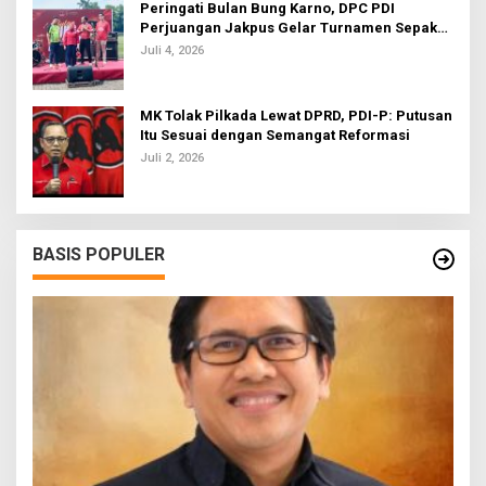
Peringati Bulan Bung Karno, DPC PDI
Perjuangan Jakpus Gelar Turnamen Sepak
Bola U-20
Juli 4, 2026
MK Tolak Pilkada Lewat DPRD, PDI-P: Putusan
Itu Sesuai dengan Semangat Reformasi
Juli 2, 2026
BASIS POPULER