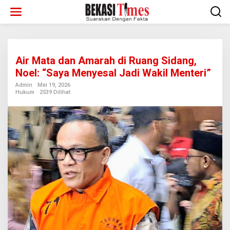
Lewati
ke
konten
Air Mata dan Amarah di Ruang Sidang,
Noel: “Saya Menyesal Jadi Wakil Menteri”
Admin
Mei 19, 2026
Hukum
2539 Dilihat