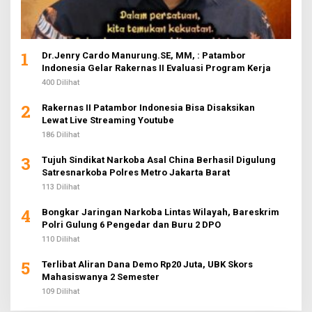
1
Dr.Jenry Cardo Manurung.SE, MM, : Patambor
Indonesia Gelar Rakernas II Evaluasi Program Kerja
400 Dilihat
2
Rakernas II Patambor Indonesia Bisa Disaksikan
Lewat Live Streaming Youtube
186 Dilihat
3
Tujuh Sindikat Narkoba Asal China Berhasil Digulung
Satresnarkoba Polres Metro Jakarta Barat
113 Dilihat
4
Bongkar Jaringan Narkoba Lintas Wilayah, Bareskrim
Polri Gulung 6 Pengedar dan Buru 2 DPO
110 Dilihat
5
Terlibat Aliran Dana Demo Rp20 Juta, UBK Skors
Mahasiswanya 2 Semester
109 Dilihat