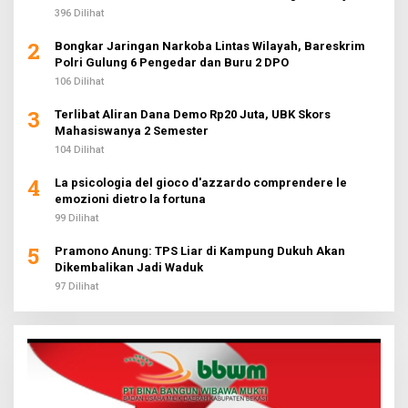
396 Dilihat
2
Bongkar Jaringan Narkoba Lintas Wilayah, Bareskrim
Polri Gulung 6 Pengedar dan Buru 2 DPO
106 Dilihat
3
Terlibat Aliran Dana Demo Rp20 Juta, UBK Skors
Mahasiswanya 2 Semester
104 Dilihat
4
La psicologia del gioco d'azzardo comprendere le
emozioni dietro la fortuna
99 Dilihat
5
Pramono Anung: TPS Liar di Kampung Dukuh Akan
Dikembalikan Jadi Waduk
97 Dilihat