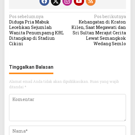
Navigasi
Pos sebelumnya
Pos berikutnya
Diduga Pria Mabuk
Kehangatan di Kraton
pos
Lecehkan Sejumlah
Kilen, Saat Megawati dan
Wanita Penumpamg KRL
Sri Sultan Merajut Cerita
Ditangkap di Stadiun
Lewat Semangkok
Cikini
Wedang Semlo
Tinggalkan Balasan
Alamat email Anda tidak akan dipublikasikan.
Ruas yang wajib
ditandai
*