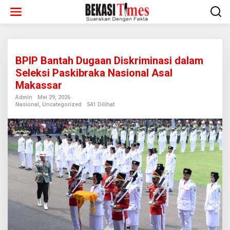
Lewati
ke
konten
BPIP Bantah Dugaan Diskriminasi dalam
Seleksi Paskibraka Nasional Asal
Makassar
Admin
Mei 29, 2026
Nasional
,
Uncategorized
541 Dilihat