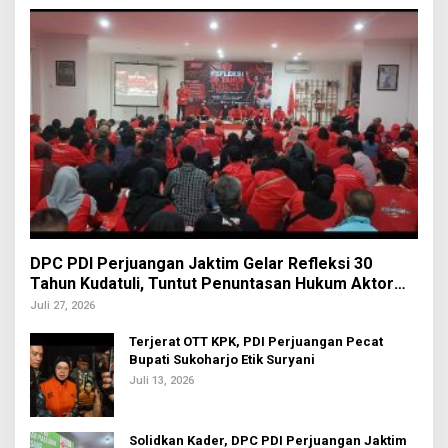
DPC PDI Perjuangan Jaktim Gelar Refleksi 30
Tahun Kudatuli, Tuntut Penuntasan Hukum Aktor
Intelektual
Juli 27, 2026
Terjerat OTT KPK, PDI Perjuangan Pecat
Bupati Sukoharjo Etik Suryani
Juli 13, 2026
Solidkan Kader, DPC PDI Perjuangan Jaktim