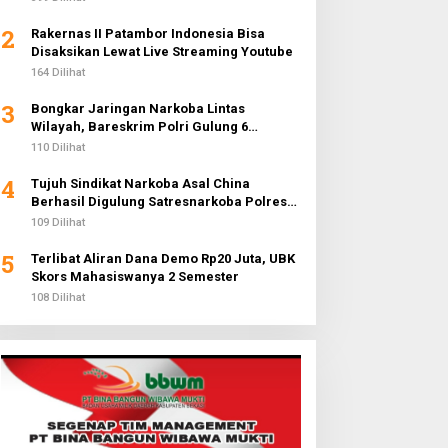
2
Rakernas II Patambor Indonesia Bisa
Disaksikan Lewat Live Streaming Youtube
164 Dilihat
3
Bongkar Jaringan Narkoba Lintas
Wilayah, Bareskrim Polri Gulung 6
Pengedar dan Buru 2 DPO
110 Dilihat
4
Tujuh Sindikat Narkoba Asal China
Berhasil Digulung Satresnarkoba Polres
Metro Jakarta Barat
109 Dilihat
5
Terlibat Aliran Dana Demo Rp20 Juta, UBK
Skors Mahasiswanya 2 Semester
108 Dilihat