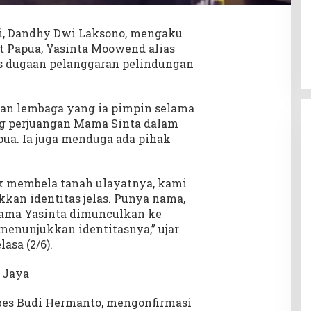
bi, Dandhy Dwi Laksono, mengaku
t Papua, Yasinta Moowend alias
as dugaan pelanggaran pelindungan
an lembaga yang ia pimpin selama
ung perjuangan Mama Sinta dalam
ua. Ia juga menduga ada pihak
k membela tanah ulayatnya, kami
an identitas jelas. Punya nama,
Mama Yasinta dimunculkan ke
enunjukkan identitasnya,” ujar
asa (2/6).
 Jaya
bes Budi Hermanto, mengonfirmasi