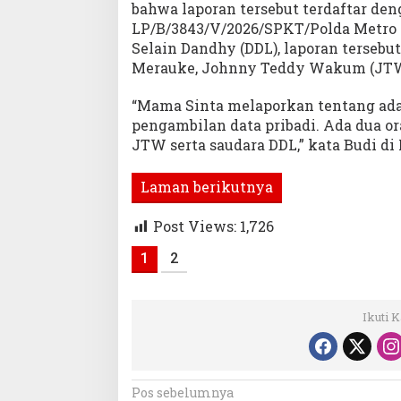
bahwa laporan tersebut terdaftar de
LP/B/3843/V/2026/SPKT/Polda Metro J
Selain Dandhy (DDL), laporan tersebu
Merauke, Johnny Teddy Wakum (JTW
“Mama Sinta melaporkan tentang ad
pengambilan data pribadi. Ada dua or
JTW serta saudara DDL,” kata Budi di 
Laman berikutnya
Post Views:
1,726
1
2
Ikuti 
Navigasi
Pos sebelumnya