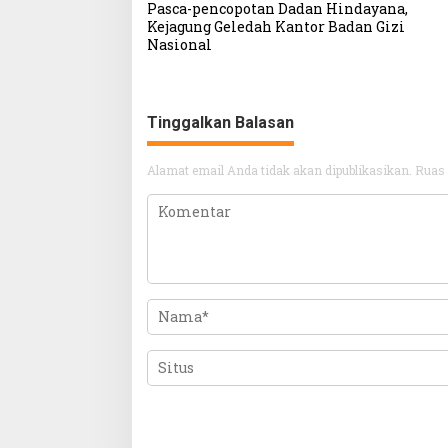
Pasca-pencopotan Dadan Hindayana,
pos
Kejagung Geledah Kantor Badan Gizi
Nasional
Tinggalkan Balasan
Alamat email Anda tidak akan dipublikasikan.
Ruas 