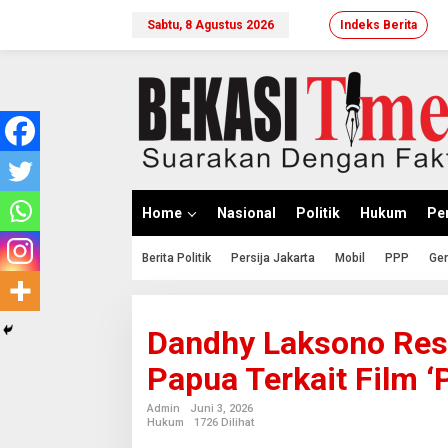
Lewati
ke
Sabtu, 8 Agustus 2026
Indeks Berita
konten
Home
Nasional
Politik
Hukum
Per
Berita Politik
Persija Jakarta
Mobil
PPP
Ger
Dandhy Laksono Res
Papua Terkait Film ‘
Admin
Juni 3, 2026
Hukum
1726 Dilihat