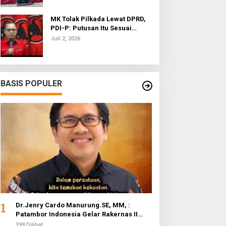
MK Tolak Pilkada Lewat DPRD,
PDI-P: Putusan Itu Sesuai
dengan Semangat Reformasi
Juli 2, 2026
BASIS POPULER
1
Dr.Jenry Cardo Manurung.SE, MM, :
Patambor Indonesia Gelar Rakernas II
Evaluasi Program Kerja
399 Dilihat