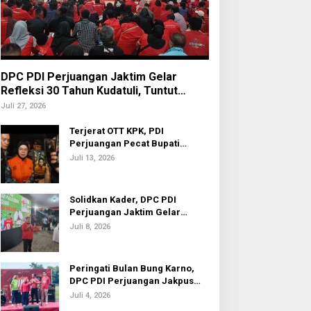
DPC PDI Perjuangan Jaktim Gelar
Refleksi 30 Tahun Kudatuli, Tuntut
Penuntasan Hukum Aktor Intelektual
Juli 27, 2026
Terjerat OTT KPK, PDI
Perjuangan Pecat Bupati
Sukoharjo Etik Suryani
Juli 13, 2026
Solidkan Kader, DPC PDI
Perjuangan Jaktim Gelar
Nobar Piala Dunia 2026
Juli 8, 2026
Peringati Bulan Bung Karno,
DPC PDI Perjuangan Jakpus
Gelar Turnamen Sepak Bola U-
Juli 4, 2026
20