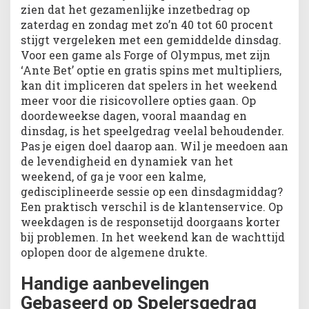
zien dat het gezamenlijke inzetbedrag op
zaterdag en zondag met zo’n 40 tot 60 procent
stijgt vergeleken met een gemiddelde dinsdag.
Voor een game als Forge of Olympus, met zijn
‘Ante Bet’ optie en gratis spins met multipliers,
kan dit impliceren dat spelers in het weekend
meer voor die risicovollere opties gaan. Op
doordeweekse dagen, vooral maandag en
dinsdag, is het speelgedrag veelal behoudender.
Pas je eigen doel daarop aan. Wil je meedoen aan
de levendigheid en dynamiek van het
weekend, of ga je voor een kalme,
gedisciplineerde sessie op een dinsdagmiddag?
Een praktisch verschil is de klantenservice. Op
weekdagen is de responsetijd doorgaans korter
bij problemen. In het weekend kan de wachttijd
oplopen door de algemene drukte.
Handige aanbevelingen
Gebaseerd op Spelersgedrag