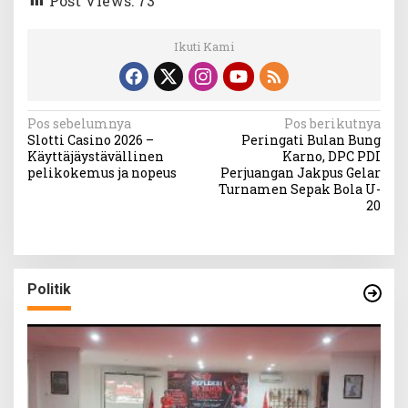
Post Views:
73
Ikuti Kami
Navigasi
Pos sebelumnya
Pos berikutnya
Slotti Casino 2026 –
Peringati Bulan Bung
pos
Käyttäjäystävällinen
Karno, DPC PDI
pelikokemus ja nopeus
Perjuangan Jakpus Gelar
Turnamen Sepak Bola U-
20
Politik