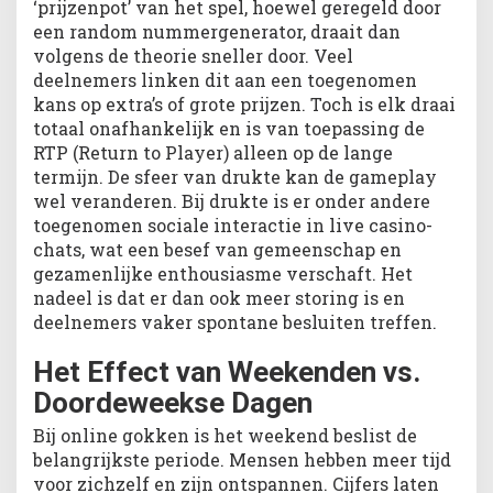
‘prijzenpot’ van het spel, hoewel geregeld door
een random nummergenerator, draait dan
volgens de theorie sneller door. Veel
deelnemers linken dit aan een toegenomen
kans op extra’s of grote prijzen. Toch is elk draai
totaal onafhankelijk en is van toepassing de
RTP (Return to Player) alleen op de lange
termijn. De sfeer van drukte kan de gameplay
wel veranderen. Bij drukte is er onder andere
toegenomen sociale interactie in live casino-
chats, wat een besef van gemeenschap en
gezamenlijke enthousiasme verschaft. Het
nadeel is dat er dan ook meer storing is en
deelnemers vaker spontane besluiten treffen.
Het Effect van Weekenden vs.
Doordeweekse Dagen
Bij online gokken is het weekend beslist de
belangrijkste periode. Mensen hebben meer tijd
voor zichzelf en zijn ontspannen. Cijfers laten