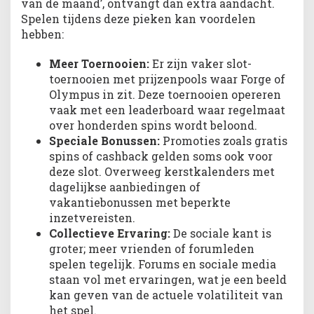
van de maand’, ontvangt dan extra aandacht.
Spelen tijdens deze pieken kan voordelen
hebben:
Meer Toernooien:
Er zijn vaker slot-
toernooien met prijzenpools waar Forge of
Olympus in zit. Deze toernooien opereren
vaak met een leaderboard waar regelmaat
over honderden spins wordt beloond.
Speciale Bonussen:
Promoties zoals gratis
spins of cashback gelden soms ook voor
deze slot. Overweeg kerstkalenders met
dagelijkse aanbiedingen of
vakantiebonussen met beperkte
inzetvereisten.
Collectieve Ervaring:
De sociale kant is
groter; meer vrienden of forumleden
spelen tegelijk. Forums en sociale media
staan vol met ervaringen, wat je een beeld
kan geven van de actuele volatiliteit van
het spel.