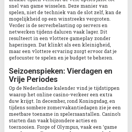
snel van game wisselen. Deze manier van
spelen, niet de techniek van de slot zelf, kan de
mogelijkheid op een winstreeks vergroten.
Verder is de serverbelasting op servers en
netwerken tijdens daluren vaak lager. Dit
resulteert in een vlottere gameplay zonder
haperingen. Dat klinkt als een kleinigheid,
maar een vlottere ervaring zorgt ervoor dat je
gefocuster te spelen en je budget te beheren.
Seizoenspieken: Vierdagen en
Vrije Periodes
Op de Nederlandse kalender vind je tijdstippen
waarop het online casino-verkeer een extra
duw krijgt. In december, rond Koningsdag, en
tijdens sombere zomervakantiedagen zie je een
meetbare toename in spelersaantallen. Casino’s
starten dan vaak bijzondere acties en
toernooien. Forge of Olympus, vaak een ‘game