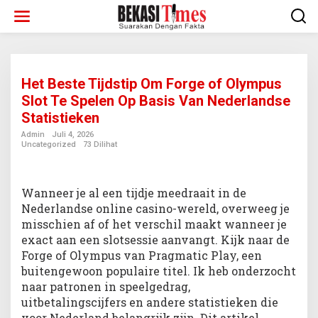
Lewati
ke
konten
Het Beste Tijdstip Om Forge of Olympus
Slot Te Spelen Op Basis Van Nederlandse
Statistieken
Admin
Juli 4, 2026
Uncategorized
73 Dilihat
Wanneer je al een tijdje meedraait in de
Nederlandse online casino-wereld, overweeg je
misschien af of het verschil maakt wanneer je
exact aan een slotsessie aanvangt. Kijk naar de
Forge of Olympus van Pragmatic Play, een
buitengewoon populaire titel. Ik heb onderzocht
naar patronen in speelgedrag,
uitbetalingscijfers en andere statistieken die
voor Nederland belangrijk zijn. Dit artikel