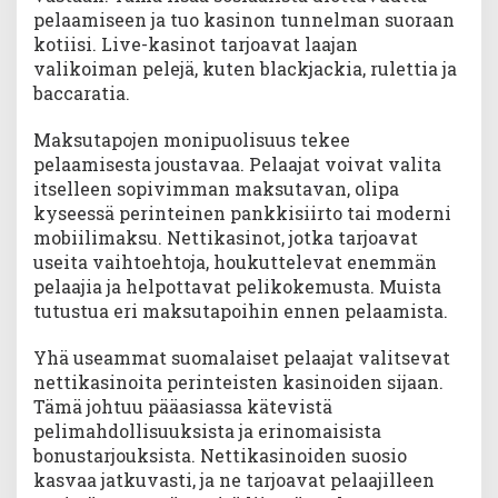
pelaamiseen ja tuo kasinon tunnelman suoraan
kotiisi. Live-kasinot tarjoavat laajan
valikoiman pelejä, kuten blackjackia, rulettia ja
baccaratia.
Maksutapojen monipuolisuus tekee
pelaamisesta joustavaa. Pelaajat voivat valita
itselleen sopivimman maksutavan, olipa
kyseessä perinteinen pankkisiirto tai moderni
mobiilimaksu. Nettikasinot, jotka tarjoavat
useita vaihtoehtoja, houkuttelevat enemmän
pelaajia ja helpottavat pelikokemusta. Muista
tutustua eri maksutapoihin ennen pelaamista.
Yhä useammat suomalaiset pelaajat valitsevat
nettikasinoita perinteisten kasinoiden sijaan.
Tämä johtuu pääasiassa kätevistä
pelimahdollisuuksista ja erinomaisista
bonustarjouksista. Nettikasinoiden suosio
kasvaa jatkuvasti, ja ne tarjoavat pelaajilleen