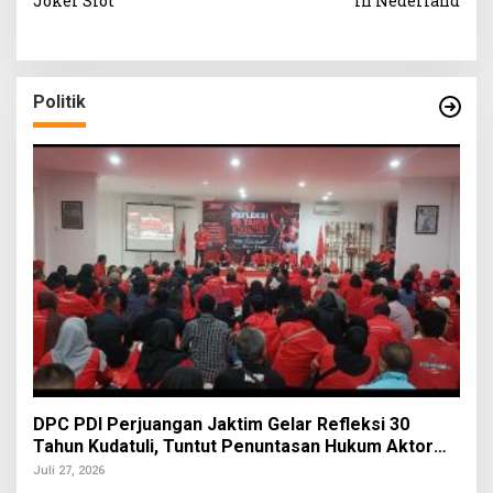
Joker Slot
in Nederland
Politik
DPC PDI Perjuangan Jaktim Gelar Refleksi 30
Tahun Kudatuli, Tuntut Penuntasan Hukum Aktor
Intelektual
Juli 27, 2026