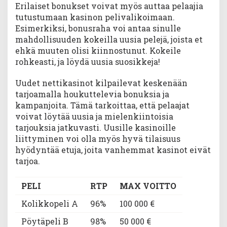
Erilaiset bonukset voivat myös auttaa pelaajia
tutustumaan kasinon pelivalikoimaan.
Esimerkiksi, bonusraha voi antaa sinulle
mahdollisuuden kokeilla uusia pelejä, joista et
ehkä muuten olisi kiinnostunut. Kokeile
rohkeasti, ja löydä uusia suosikkeja!
Uudet nettikasinot kilpailevat keskenään
tarjoamalla houkuttelevia bonuksia ja
kampanjoita. Tämä tarkoittaa, että pelaajat
voivat löytää uusia ja mielenkiintoisia
tarjouksia jatkuvasti. Uusille kasinoille
liittyminen voi olla myös hyvä tilaisuus
hyödyntää etuja, joita vanhemmat kasinot eivät
tarjoa.
PELI
RTP
MAX VOITTO
Kolikkopeli A
96%
100 000 €
Pöytäpeli B
98%
50 000 €