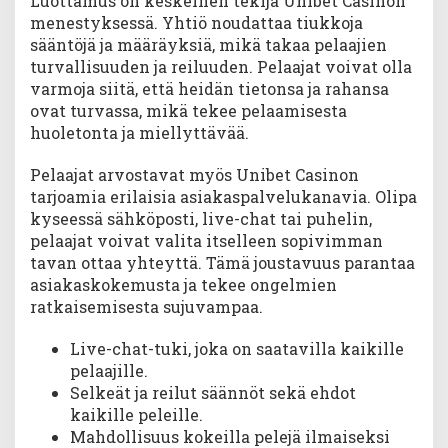
Luottamus on keskeinen tekijä Unibet Casinon
menestyksessä. Yhtiö noudattaa tiukkoja
sääntöjä ja määräyksiä, mikä takaa pelaajien
turvallisuuden ja reiluuden. Pelaajat voivat olla
varmoja siitä, että heidän tietonsa ja rahansa
ovat turvassa, mikä tekee pelaamisesta
huoletonta ja miellyttävää.
Pelaajat arvostavat myös Unibet Casinon
tarjoamia erilaisia asiakaspalvelukanavia. Olipa
kyseessä sähköposti, live-chat tai puhelin,
pelaajat voivat valita itselleen sopivimman
tavan ottaa yhteyttä. Tämä joustavuus parantaa
asiakaskokemusta ja tekee ongelmien
ratkaisemisesta sujuvampaa.
Live-chat-tuki, joka on saatavilla kaikille
pelaajille.
Selkeät ja reilut säännöt sekä ehdot
kaikille peleille.
Mahdollisuus kokeilla pelejä ilmaiseksi