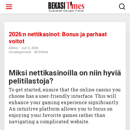
Lewati
ke
konten
2026:n nettikasinot: Bonus ja parhaat
voitot
Admin
Juli 5, 2026
Uncategorized
40 Dilihat
Miksi nettikasinoilla on niin hyviä
pelitilastoja?
To get started, ensure that the online casino you
choose has a user-friendly interface. This will
enhance your gaming experience significantly.
An intuitive platform allows you to focus on
enjoying your favorite games rather than
navigating a complicated website.