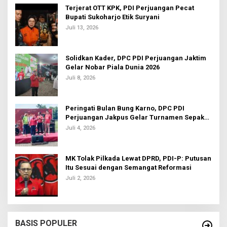
Terjerat OTT KPK, PDI Perjuangan Pecat
Bupati Sukoharjo Etik Suryani
Juli 13, 2026
Solidkan Kader, DPC PDI Perjuangan Jaktim
Gelar Nobar Piala Dunia 2026
Juli 8, 2026
Peringati Bulan Bung Karno, DPC PDI
Perjuangan Jakpus Gelar Turnamen Sepak
Bola U-20
Juli 4, 2026
MK Tolak Pilkada Lewat DPRD, PDI-P: Putusan
Itu Sesuai dengan Semangat Reformasi
Juli 2, 2026
BASIS POPULER