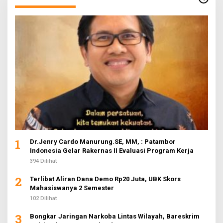
1
Dr.Jenry Cardo Manurung.SE, MM, : Patambor
Indonesia Gelar Rakernas II Evaluasi Program Kerja
394 Dilihat
2
Terlibat Aliran Dana Demo Rp20 Juta, UBK Skors
Mahasiswanya 2 Semester
102 Dilihat
3
Bongkar Jaringan Narkoba Lintas Wilayah, Bareskrim