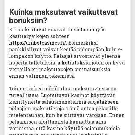
Kuinka maksutavat vaikuttavat
bonuksiin?
Eri maksutavat eroavat toisistaan myös
käsittelyaikojen suhteen
https://unibetcasinos.fi/
. Esimerkiksi
pankkisiirrot voivat kestää pidempään kuin e-
lompakon käyttö. Pelaajat arvostavat yleensä
nopeita talletuksia ja kotiutuksia, joten on hyvä
vertailla eri maksutapojen ominaisuuksia
ennen valinnan tekemistä.
Toinen tärkeä näkökulma maksutavoissa on
turvallisuus. Luotettavat kasinot käyttävät
kehittyneitä salausmenetelmiä suojatakseen
pelaajien maksutietoja. Tämä antaa pelaajille
mielenrauhan, kun he siirtävät varojaan. Ennen
pelaamisen aloittamista kannattaa aina
varmistaa, että kasino käyttää asianmukaisia
turvatoimia, erityisesti uusilla alustoilla.