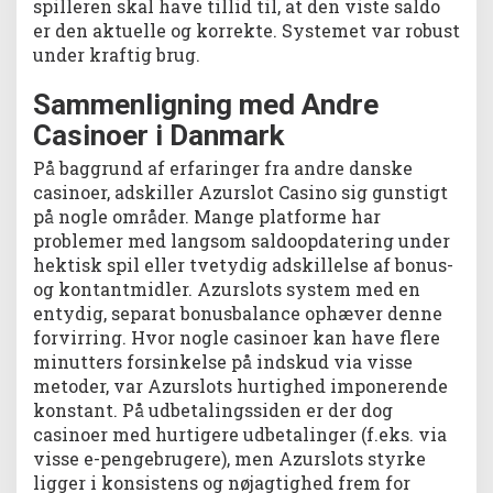
spilleren skal have tillid til, at den viste saldo
er den aktuelle og korrekte. Systemet var robust
under kraftig brug.
Sammenligning med Andre
Casinoer i Danmark
På baggrund af erfaringer fra andre danske
casinoer, adskiller Azurslot Casino sig gunstigt
på nogle områder. Mange platforme har
problemer med langsom saldoopdatering under
hektisk spil eller tvetydig adskillelse af bonus-
og kontantmidler. Azurslots system med en
entydig, separat bonusbalance ophæver denne
forvirring. Hvor nogle casinoer kan have flere
minutters forsinkelse på indskud via visse
metoder, var Azurslots hurtighed imponerende
konstant. På udbetalingssiden er der dog
casinoer med hurtigere udbetalinger (f.eks. via
visse e-pengebrugere), men Azurslots styrke
ligger i konsistens og nøjagtighed frem for