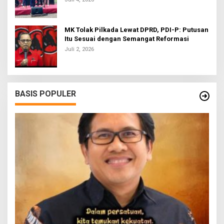
MK Tolak Pilkada Lewat DPRD, PDI-P: Putusan
Itu Sesuai dengan Semangat Reformasi
Juli 2, 2026
BASIS POPULER