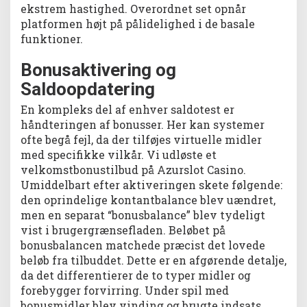
ekstrem hastighed. Overordnet set opnår
platformen højt på pålidelighed i de basale
funktioner.
Bonusaktivering og
Saldoopdatering
En kompleks del af enhver saldotest er
håndteringen af bonusser. Her kan systemer
ofte begå fejl, da der tilføjes virtuelle midler
med specifikke vilkår. Vi udløste et
velkomstbonustilbud på Azurslot Casino.
Umiddelbart efter aktiveringen skete følgende:
den oprindelige kontantbalance blev uændret,
men en separat “bonusbalance” blev tydeligt
vist i brugergrænsefladen. Beløbet på
bonusbalancen matchede præcist det lovede
beløb fra tilbuddet. Dette er en afgørende detalje,
da det differentierer de to typer midler og
forebygger forvirring. Under spil med
bonusmidler blev vinding og brugte indsats