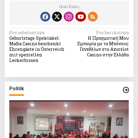
Ikuti Kami
Navigasi
Pos sebelumnya
Pos berikutnya
Geburtstags-Spektakel:
Η Πραγματική Μου
pos
Mafia Casino beschenkt
Εμπειρία με τα Μπόνους
Ehrengäste in Österreich
Γενεθλίων στο Azurslot
mit speziellen
Casino στην Ελλάδα
Leckerbissen
Politik