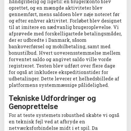
håndgribelig og ligetil: en brugerkonto blev
oprettet, og en mængde aktiviteter blev
gennemført, mens saldoen blev nøje noteret før
og efter enhver aktivitet. Forløbet blev designet
til at imitere en sædvanlig brugeroplevelse. Vi
afprøvede med forskelligartede betalingsmåder,
der er udbredte i Danmark, såsom
bankoverførsel og mobilbetaling, samt med
bonustilbud. Hvert uoverensstemmelse mellem
forventet saldo og angivet saldo ville vorde
registreret. Testen blev udført over flere dage
for også at inkludere ekspeditionstider for
udbetalinger. Dette leverer et helhedsbillede af
platformens systemmæssige pålidelighed.
Tekniske Udfordringer og
Genoprettelse
For at teste systemets robusthed skabte vi også
en teknisk fejl ved at afbryde en
netværksforbindelse midt i et spil. Da