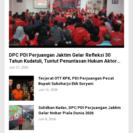
DPC PDI Perjuangan Jaktim Gelar Refleksi 30
Tahun Kudatuli, Tuntut Penuntasan Hukum Aktor
Intelektual
Juli 27, 2026
Terjerat OTT KPK, PDI Perjuangan Pecat
Bupati Sukoharjo Etik Suryani
Juli 13, 2026
Solidkan Kader, DPC PDI Perjuangan Jaktim
Gelar Nobar Piala Dunia 2026
Juli 8, 2026