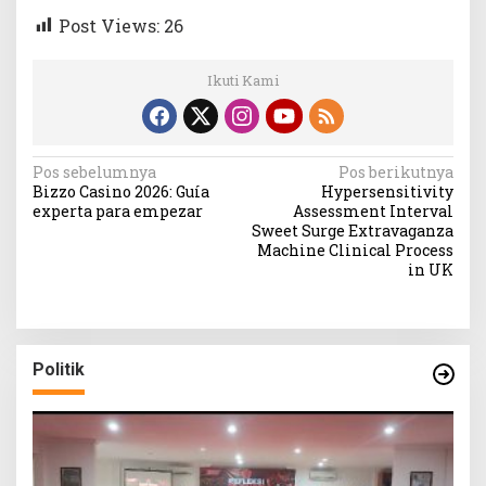
Post Views:
26
Ikuti Kami
Navigasi
Pos sebelumnya
Pos berikutnya
Bizzo Casino 2026: Guía
Hypersensitivity
pos
experta para empezar
Assessment Interval
Sweet Surge Extravaganza
Machine Clinical Process
in UK
Politik