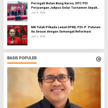
Peringati Bulan Bung Karno, DPC PDI
Perjuangan Jakpus Gelar Turnamen Sepak
Bola U-20
Juli 4, 2026
MK Tolak Pilkada Lewat DPRD, PDI-P: Putusan
Itu Sesuai dengan Semangat Reformasi
Juli 2, 2026
BASIS POPULER