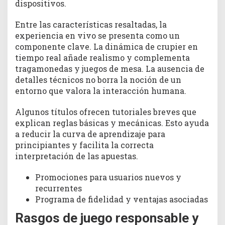
dispositivos.
Entre las características resaltadas, la
experiencia en vivo se presenta como un
componente clave. La dinámica de crupier en
tiempo real añade realismo y complementa
tragamonedas y juegos de mesa. La ausencia de
detalles técnicos no borra la noción de un
entorno que valora la interacción humana.
Algunos títulos ofrecen tutoriales breves que
explican reglas básicas y mecánicas. Esto ayuda
a reducir la curva de aprendizaje para
principiantes y facilita la correcta
interpretación de las apuestas.
Promociones para usuarios nuevos y
recurrentes
Programa de fidelidad y ventajas asociadas
Rasgos de juego responsable y