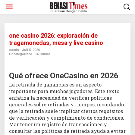
Lewati
ke
konten
one casino 2026: exploración de
tragamonedas, mesa y live casino
Admin
Juli 5, 2026
Uncategorized
26 Dilihat
Qué ofrece OneCasino en 2026
La retirada de ganancias es un aspecto
importante para muchos jugadores. Este texto
enfatiza la necesidad de verificar políticas
generales sobre retiradas y tiempos, recordando
que la retirada suele implicar ciertos requisitos
de verificación y cumplimiento de condiciones.
Mantener un registro de transacciones y
consultar las políticas de retirada ayuda a evitar