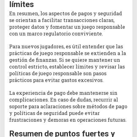
límites
En resumen, los aspectos de pagos y seguridad
se orientan a facilitar transacciones claras,
proteger datos y fomentar un juego responsable
con un marco regulatorio conviviente.
Para nuevos jugadores, es útil entender que las
prácticas de juego responsable se extienden a la
gestión de finanzas. Si se quiere mantener un
control estricto, establecer límites y revisar las
políticas de juego responsable son pasos
prácticos para evitar gastos excesivos.
La experiencia de pago debe mantenerse sin
complicaciones. En caso de dudas, recurrir al
soporte para aclaraciones sobre métodos de pago
y políticas de seguridad puede evitar
frustraciones y demoras en operaciones futuras.
Resumen de puntos fuertes y