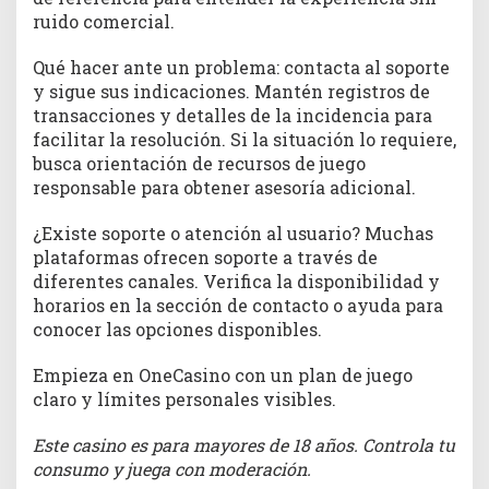
ruido comercial.
Qué hacer ante un problema: contacta al soporte
y sigue sus indicaciones. Mantén registros de
transacciones y detalles de la incidencia para
facilitar la resolución. Si la situación lo requiere,
busca orientación de recursos de juego
responsable para obtener asesoría adicional.
¿Existe soporte o atención al usuario? Muchas
plataformas ofrecen soporte a través de
diferentes canales. Verifica la disponibilidad y
horarios en la sección de contacto o ayuda para
conocer las opciones disponibles.
Empieza en OneCasino con un plan de juego
claro y límites personales visibles.
Este casino es para mayores de 18 años. Controla tu
consumo y juega con moderación.