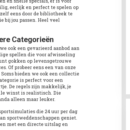
en en snelle specials, er is voor
lig, eerlijk en perfect te spelen op
elf eens door de bibliotheek te
 bij jou passen. Heel veel
ere Categorieën
 we ook een gevarieerd aanbod aan
ige spellen die voor afwisseling
e kunt gokken op levensgetrouwe
ces. Of probeer eens een van onze
. Soms bieden we ook een collectie
ategorie is perfect voor een
je. De regels zijn makkelijk, je
le winst is realistisch. Die
anda alleen maar leuker.
portsimulaties die 24 uur per dag
 van sportweddenschappen geniet.
en met een directe uitslag en