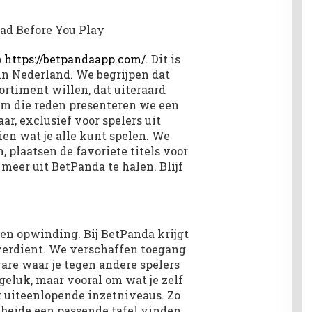
o
https://betpandaapp.com/
. Dit is
n Nederland. We begrijpen dat
sortiment willen, dat uiteraard
Om die reden presenteren we een
ar, exclusief voor spelers uit
zien wat je alle kunt spelen. We
, plaatsen de favoriete titels voor
m meer uit BetPanda te halen. Blijf
n
en opwinding. Bij BetPanda krijgt
 verdient. We verschaffen toegang
are waar je tegen andere spelers
 geluk, maar vooral om wat je zelf
t uiteenlopende inzetniveaus. Zo
beide een passende tafel vinden.