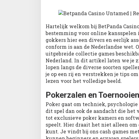
Hartelijk welkom bij BetPanda Casin
bestemming voor online kansspelen i
gokkers hier een divers en eerlijk as
conform is aan de Nederlandse wet. 
uitgebreide collectie games beschikba
Nederland. In dit artikel laten we je 
lopen langs de diverse soorten spellen
je op een rij en verstrekken je tips o
lezen voor het volledige beeld.
Pokerzalen en Toernooie
Poker gaat om techniek, psychologie 
dit spel dan ook de aandacht die het
tot exclusieve poker kamers en softw
speelt. Hier draait het niet alleen om
kunt. Je vindt bij ons cash games me
kunnen beginners en ervaren spelers 