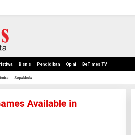
istiwa
Bisnis
Pendidikan
Opini
BeTimes TV
indra
Sepakbola
ames Available in