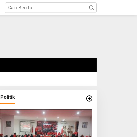
Politik