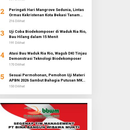
2
Peringati Hari Mangrove Sedunia, Lintas
Ormas Kekristenan Kota Bekasi Tanam
3.000 Pohon di Pantai Sederhana
216 Dilihat
3
Uji Coba Biodekomposer di Waduk Ria Rio,
Bau Hilang dalam 15 Menit
191 Dilihat
4
Atasi Bau Waduk Ria Rio, Wagub DKI Tinjau
Demonstrasi Teknologi Biodekomposer
170 Dilihat
5
Sesuai Permohonan, Pemohon Uji Materi
APBN 2026 Sambut Bahagia Putusan MK
Soal Anggaran MBG
150 Dilihat