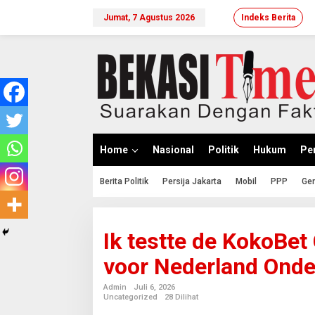
Lewati
ke
Jumat, 7 Agustus 2026
Indeks Berita
konten
Home
Nasional
Politik
Hukum
Per
Berita Politik
Persija Jakarta
Mobil
PPP
Ger
Ik testte de KokoBe
voor Nederland Onde
Admin
Juli 6, 2026
Uncategorized
28 Dilihat