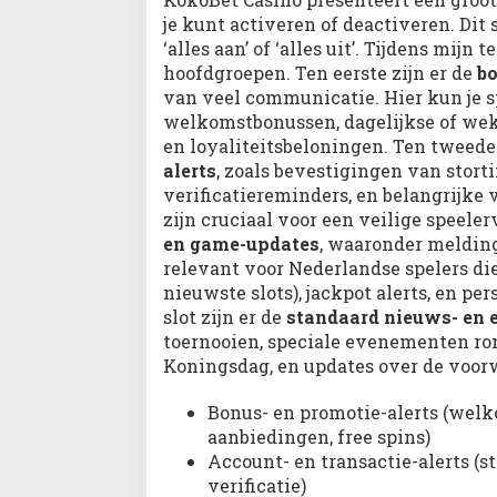
je kunt activeren of deactiveren. Dit 
‘alles aan’ of ‘alles uit’. Tijdens mijn t
hoofdgroepen. Ten eerste zijn er de
bo
van veel communicatie. Hier kun je spe
welkomstbonussen, dagelijkse of weke
en loyaliteitsbeloningen. Ten tweede 
alerts
, zoals bevestigingen van stor
verificatiereminders, en belangrijk
zijn cruciaal voor een veilige speeler
en game-updates
, waaronder melding
relevant voor Nederlandse spelers die
nieuwste slots), jackpot alerts, en pe
slot zijn er de
standaard nieuws- en 
toernooien, speciale evenementen ro
Koningsdag, en updates over de voor
Bonus- en promotie-alerts (wel
aanbiedingen, free spins)
Account- en transactie-alerts (s
verificatie)