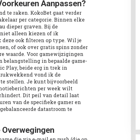
 Voorkeuren Aanpassen?
end te raken. KokoBet gaat verder
akelaar per categorie. Binnen elke
u dieper graven. Bij de
niet alleen kiezen of ik
deze ook filteren op type. Wil je
en, of ook over gratis spins zonder
are waarde. Voor gamewijzigingen
jn belangstelling in bepaalde game-
c Play, beide erg in trek in
drukwekkend vond ik de
te stellen. Je kunt bijvoorbeeld
omotieberichten per week wilt
indert. Dit peil van detail laat
euren van de specifieke gamer en
g gebalanceerde datastroom te
ke Overwegingen
name die via e-mail en push (die op