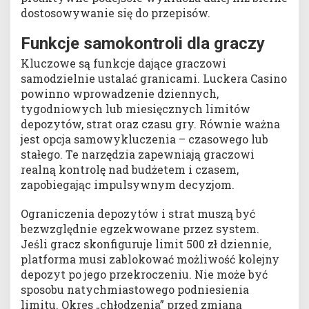
dostosowywanie się do przepisów.
Funkcje samokontroli dla graczy
Kluczowe są funkcje dające graczowi
samodzielnie ustalać granicami. Luckera Casino
powinno wprowadzenie dziennych,
tygodniowych lub miesięcznych limitów
depozytów, strat oraz czasu gry. Równie ważna
jest opcja samowykluczenia – czasowego lub
stałego. Te narzędzia zapewniają graczowi
realną kontrolę nad budżetem i czasem,
zapobiegając impulsywnym decyzjom.
Ograniczenia depozytów i strat muszą być
bezwzględnie egzekwowane przez system.
Jeśli gracz skonfiguruje limit 500 zł dziennie,
platforma musi zablokować możliwość kolejny
depozyt po jego przekroczeniu. Nie może być
sposobu natychmiastowego podniesienia
limitu. Okres „chłodzenia” przed zmianą