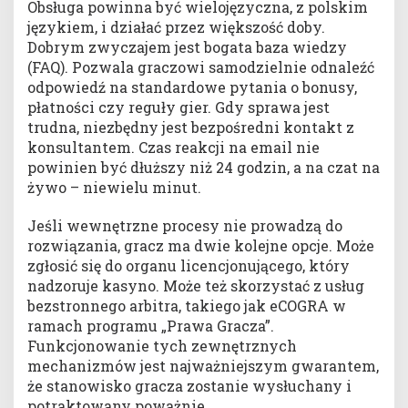
Obsługa powinna być wielojęzyczna, z polskim
językiem, i działać przez większość doby.
Dobrym zwyczajem jest bogata baza wiedzy
(FAQ). Pozwala graczowi samodzielnie odnaleźć
odpowiedź na standardowe pytania o bonusy,
płatności czy reguły gier. Gdy sprawa jest
trudna, niezbędny jest bezpośredni kontakt z
konsultantem. Czas reakcji na email nie
powinien być dłuższy niż 24 godzin, a na czat na
żywo – niewielu minut.
Jeśli wewnętrzne procesy nie prowadzą do
rozwiązania, gracz ma dwie kolejne opcje. Może
zgłosić się do organu licencjonującego, który
nadzoruje kasyno. Może też skorzystać z usług
bezstronnego arbitra, takiego jak eCOGRA w
ramach programu „Prawa Gracza”.
Funkcjonowanie tych zewnętrznych
mechanizmów jest najważniejszym gwarantem,
że stanowisko gracza zostanie wysłuchany i
potraktowany poważnie.