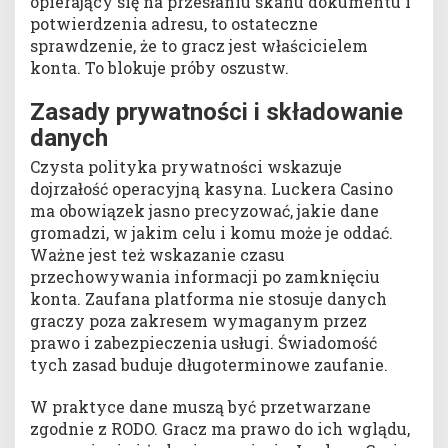
opierający się na przesłaniu skanu dokumentu i
potwierdzenia adresu, to ostateczne
sprawdzenie, że to gracz jest właścicielem
konta. To blokuje próby oszustw.
Zasady prywatności i składowanie
danych
Czysta polityka prywatności wskazuje
dojrzałość operacyjną kasyna. Luckera Casino
ma obowiązek jasno precyzować, jakie dane
gromadzi, w jakim celu i komu może je oddać.
Ważne jest też wskazanie czasu
przechowywania informacji po zamknięciu
konta. Zaufana platforma nie stosuje danych
graczy poza zakresem wymaganym przez
prawo i zabezpieczenia usługi. Świadomość
tych zasad buduje długoterminowe zaufanie.
W praktyce dane muszą być przetwarzane
zgodnie z RODO. Gracz ma prawo do ich wglądu,