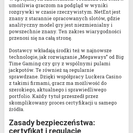
umożliwia graczom na podgląd w wyniki
rozgrywki w czasie rzeczywistym. NetEnt jest
znany z starannie opracowanych slotów, gdzie
analityczny model gry jest niezmienialny i
powszechnie znany. Ten zakres wiarygodności
przenosi się na całą stronę.
Dostawcy wkładają środki też w najnowsze
technologie, jak rozwiązanie „Megaways” od Big
Time Gaming czy gry z wspólnymi pulami
jackpotów. Te również są regularnie
sprawdzane. Dzięki współpracy Luckera Casino
z takimi firmami, gracz ma możliwość do
szerokiego, aktualnego i sprawiedliwego
portfolio. Każdy tytuł przeszedł przez
skomplikowany proces certyfikacji u samego
źródła.
Zasady bezpieczeństwa:
certyfikat i regulacje