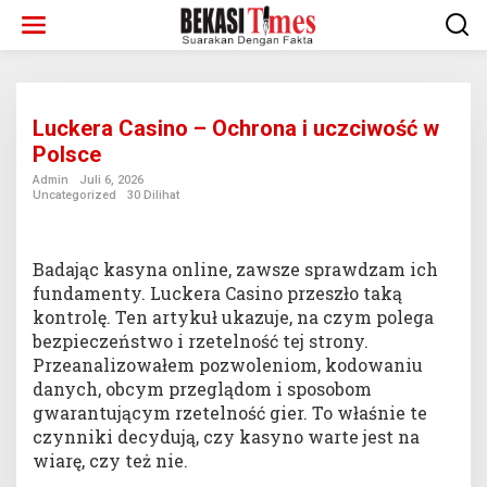
Lewati
ke
konten
Luckera Casino – Ochrona i uczciwość w
Polsce
Admin
Juli 6, 2026
Uncategorized
30 Dilihat
Badając kasyna online, zawsze sprawdzam ich
fundamenty. Luckera Casino przeszło taką
kontrolę. Ten artykuł ukazuje, na czym polega
bezpieczeństwo i rzetelność tej strony.
Przeanalizowałem pozwoleniom, kodowaniu
danych, obcym przeglądom i sposobom
gwarantującym rzetelność gier. To właśnie te
czynniki decydują, czy kasyno warte jest na
wiarę, czy też nie.