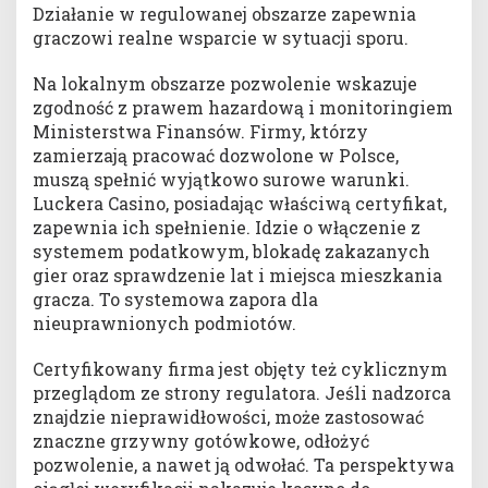
Działanie w regulowanej obszarze zapewnia
graczowi realne wsparcie w sytuacji sporu.
Na lokalnym obszarze pozwolenie wskazuje
zgodność z prawem hazardową i monitoringiem
Ministerstwa Finansów. Firmy, którzy
zamierzają pracować dozwolone w Polsce,
muszą spełnić wyjątkowo surowe warunki.
Luckera Casino, posiadając właściwą certyfikat,
zapewnia ich spełnienie. Idzie o włączenie z
systemem podatkowym, blokadę zakazanych
gier oraz sprawdzenie lat i miejsca mieszkania
gracza. To systemowa zapora dla
nieuprawnionych podmiotów.
Certyfikowany firma jest objęty też cyklicznym
przeglądom ze strony regulatora. Jeśli nadzorca
znajdzie nieprawidłowości, może zastosować
znaczne grzywny gotówkowe, odłożyć
pozwolenie, a nawet ją odwołać. Ta perspektywa