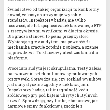
Świadectwo od takiej organizacji to konkretny
dowód, że kasyno utrzymuje wysokie
standardy. Inspektorzy badają nie tylko
losowość, ale też spójność zadeklarowanego RTP
z rzeczywistymi wynikami w długim okresie.
Dla gracza stanowi to pełną przejrzystość.
Wybierając grę z audytem, ma pewność, że
mechanika pracuje zgodnie z opisem, a szanse
są prawdziwe. To kluczowy atest zaufania dla
platformy.
Procedura audytu jest skrupulatna. Testy zależą
na tworzeniu setek milionów symulowanych
rozgrywek. Sprawdza się, czy rozkład wyników
jest statystycznie zgodny z deklaracjami.
Inspektorzy badają też integralność kodu
źródłowego gry pod kątem ukrytych „tylnych
drzwi”. Sprawdzają, czy funkcje bonusowe, jak
darmowe spiny, funkcjonują zgodnie z