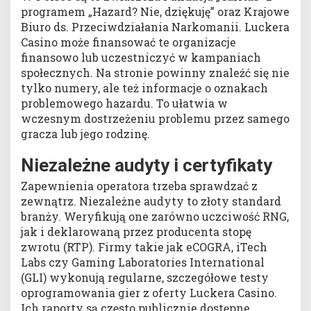
programem „Hazard? Nie, dziękuję” oraz Krajowe
Biuro ds. Przeciwdziałania Narkomanii. Luckera
Casino może finansować te organizacje
finansowo lub uczestniczyć w kampaniach
społecznych. Na stronie powinny znaleźć się nie
tylko numery, ale też informacje o oznakach
problemowego hazardu. To ułatwia w
wczesnym dostrzeżeniu problemu przez samego
gracza lub jego rodzinę.
Niezależne audyty i certyfikaty
Zapewnienia operatora trzeba sprawdzać z
zewnątrz. Niezależne audyty to złoty standard
branży. Weryfikują one zarówno uczciwość RNG,
jak i deklarowaną przez producenta stopę
zwrotu (RTP). Firmy takie jak eCOGRA, iTech
Labs czy Gaming Laboratories International
(GLI) wykonują regularne, szczegółowe testy
oprogramowania gier z oferty Luckera Casino.
Ich raporty są często publicznie dostępne.