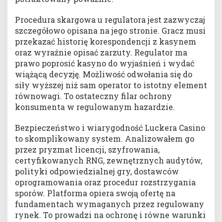
Procedura skargowa u regulatora jest zazwyczaj
szczegółowo opisana na jego stronie. Gracz musi
przekazać historię korespondencji z kasynem
oraz wyraźnie opisać zarzuty. Regulator ma
prawo poprosić kasyno do wyjaśnień i wydać
wiążącą decyzję. Możliwość odwołania się do
siły wyższej niż sam operator to istotny element
równowagi. To ostateczny filar ochrony
konsumenta w regulowanym hazardzie.
Bezpieczeństwo i wiarygodność Luckera Casino
to skomplikowany system. Analizowałem go
przez pryzmat licencji, szyfrowania,
certyfikowanych RNG, zewnętrznych audytów,
polityki odpowiedzialnej gry, dostawców
oprogramowania oraz procedur rozstrzygania
sporów. Platforma opiera swoją ofertę na
fundamentach wymaganych przez regulowany
rynek. To prowadzi na ochronę i równe warunki