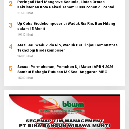
2
Peringati Hari Mangrove Sedunia, Lintas Ormas
Kekristenan Kota Bekasi Tanam 3.000 Pohon di Pantai
Sederhana
216 Dilihat
3
Uji Coba Biodekomposer di Waduk Ria Rio, Bau Hilang
dalam 15 Menit
191 Dilihat
4
Atasi Bau Waduk Ria Rio, Wagub DKI Tinjau Demonstrasi
Teknologi Biodekomposer
169 Dilihat
5
Sesuai Permohonan, Pemohon Uji Materi APBN 2026
Sambut Bahagia Putusan MK Soal Anggaran MBG
150 Dilihat