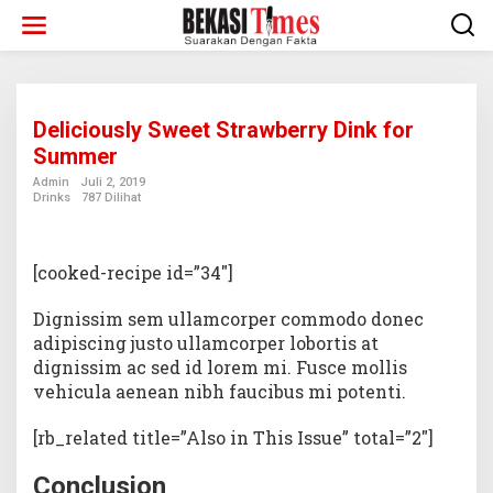
Lewati
ke
konten
Deliciously Sweet Strawberry Dink for
Summer
Admin
Juli 2, 2019
Drinks
787 Dilihat
[cooked-recipe id=”34″]
Dignissim sem ullamcorper commodo donec
adipiscing justo ullamcorper lobortis at
dignissim ac sed id lorem mi. Fusce mollis
vehicula aenean nibh faucibus mi potenti.
[rb_related title=”Also in This Issue” total=”2″]
Conclusion