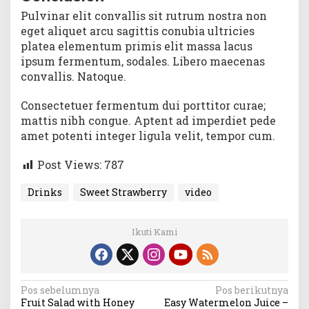
Pulvinar elit convallis sit rutrum nostra non
eget aliquet arcu sagittis conubia ultricies
platea elementum primis elit massa lacus
ipsum fermentum, sodales. Libero maecenas
convallis. Natoque.
Consectetuer fermentum dui porttitor curae;
mattis nibh congue. Aptent ad imperdiet pede
amet potenti integer ligula velit, tempor cum.
Post Views:
787
Drinks
Sweet Strawberry
video
Ikuti Kami
Navigasi
Pos sebelumnya
Pos berikutnya
Fruit Salad with Honey
Easy Watermelon Juice –