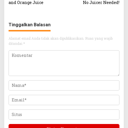
pos
and Orange Juice
No Juicer Needed!
Tinggalkan Balasan
Alamat email Anda tidak akan dipublikasikan.
Ruas yang wajib
ditandai
*