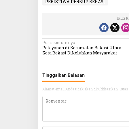
PERISTIWA-PERBUP BEKASI
Ikuti 
Navigasi
Pos sebelumnya
Pelayanan di Kecamatan Bekasi Utara
pos
Kota Bekasi Dikeluhkan Masyarakat
Tinggalkan Balasan
Alamat email Anda tidak akan dipublikasikan.
Ruas 