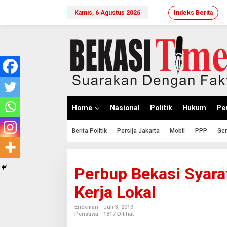
Lewati
ke
Kamis, 6 Agustus 2026
Indeks Berita
konten
Home
Nasional
Politik
Hukum
Per
Berita Politik
Persija Jakarta
Mobil
PPP
Ger
Perbup Bekasi Syara
Kerja Lokal
Erickman
Juli 3, 2019
Peristiwa
1817 Dilihat