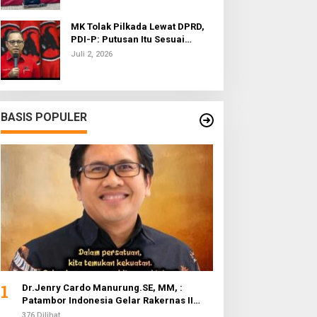
MK Tolak Pilkada Lewat DPRD,
PDI-P: Putusan Itu Sesuai
dengan Semangat Reformasi
Juli 2, 2026
BASIS POPULER
1
Dr.Jenry Cardo Manurung.SE, MM, :
Patambor Indonesia Gelar Rakernas II
Evaluasi Program Kerja
376 Dilihat