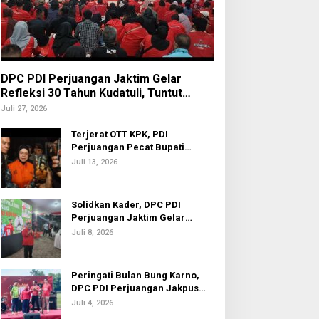
DPC PDI Perjuangan Jaktim Gelar
Refleksi 30 Tahun Kudatuli, Tuntut
Penuntasan Hukum Aktor Intelektual
Juli 27, 2026
Terjerat OTT KPK, PDI
Perjuangan Pecat Bupati
Sukoharjo Etik Suryani
Juli 13, 2026
Solidkan Kader, DPC PDI
Perjuangan Jaktim Gelar
Nobar Piala Dunia 2026
Juli 8, 2026
Peringati Bulan Bung Karno,
DPC PDI Perjuangan Jakpus
Gelar Turnamen Sepak Bola U-
Juli 4, 2026
20