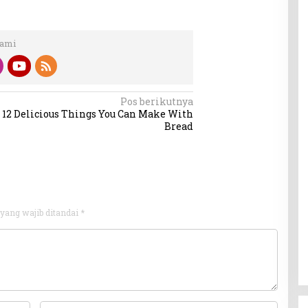
Kami
Pos berikutnya
12 Delicious Things You Can Make With
Bread
yang wajib ditandai
*