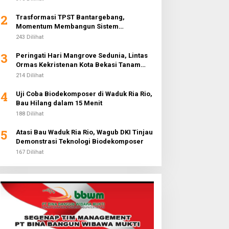
2
Trasformasi TPST Bantargebang,
Momentum Membangun Sistem
Lingkungan Terpadu Menuju 5 Abad
243 Dilihat
Jakarta
3
Peringati Hari Mangrove Sedunia, Lintas
Ormas Kekristenan Kota Bekasi Tanam
3.000 Pohon di Pantai Sederhana
214 Dilihat
4
Uji Coba Biodekomposer di Waduk Ria Rio,
Bau Hilang dalam 15 Menit
188 Dilihat
5
Atasi Bau Waduk Ria Rio, Wagub DKI Tinjau
Demonstrasi Teknologi Biodekomposer
167 Dilihat