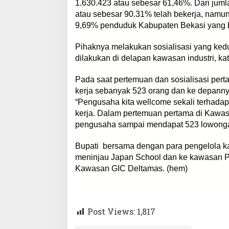
1.630.423 atau sebesar 61,46%. Dari juml
atau sebesar 90.31% telah bekerja, namu
9,69% penduduk Kabupaten Bekasi yang be
Pihaknya melakukan sosialisasi yang ked
dilakukan di delapan kawasan industri, ka
Pada saat pertemuan dan sosialisasi pe
kerja sebanyak 523 orang dan ke depanny
“Pengusaha kita wellcome sekali terhad
kerja. Dalam pertemuan pertama di Kawasa
pengusaha sampai mendapat 523 lowongan
Bupati bersama dengan para pengelola k
meninjau Japan School dan ke kawasan Pa
Kawasan GIC Deltamas. (hem)
Post Views:
1,817