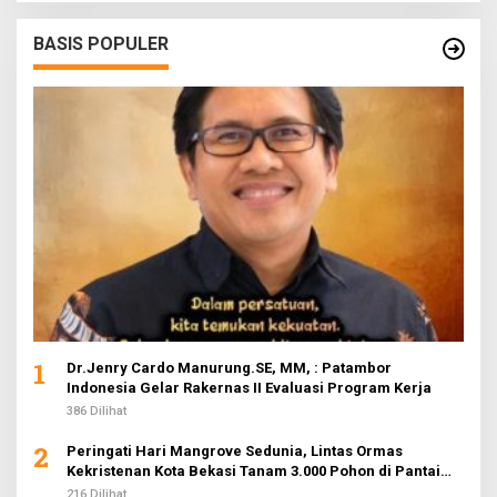
BASIS POPULER
1
Dr.Jenry Cardo Manurung.SE, MM, : Patambor
Indonesia Gelar Rakernas II Evaluasi Program Kerja
386 Dilihat
2
Peringati Hari Mangrove Sedunia, Lintas Ormas
Kekristenan Kota Bekasi Tanam 3.000 Pohon di Pantai
Sederhana
216 Dilihat