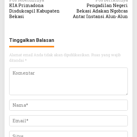
Navigasi
KIA Primadona
Pengadilan Negeri
pos
Disdukcapil Kabupaten
Bekasi Adakan Ngobras
Bekasi
Antar Instansi Alun-Alun
Tinggalkan Balasan
Alamat email Anda tidak akan dipublikasikan.
Ruas yang wajib
ditandai
*