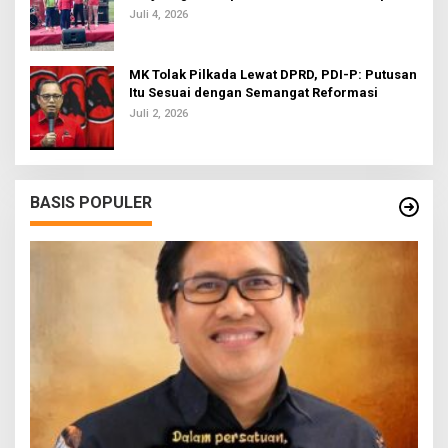
Bola U-20
Juli 4, 2026
MK Tolak Pilkada Lewat DPRD, PDI-P: Putusan
Itu Sesuai dengan Semangat Reformasi
Juli 2, 2026
BASIS POPULER