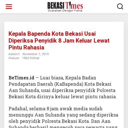
Lewati
ke
konten
Kepala Bapenda Kota Bekasi Usai
Diperiksa Penyidik 8 Jam Keluar Lewat
Pintu Rahasia
Admin1
November 7, 2019
Hukum
1962 Dilihat
BeTimes.id
— Luar biasa, Kepala Badan
Pendapatan Daerah (KaBapenda) Kota Bekasi
Aan Suhanda, usai diperiksa penyidik Polresta
Bekasi Kota dirinya keluar lewat pintu rahasia.
Padahal, selama 8 jam awak media sudah
menunggu Aan Suhanda yang sedang diperiksa
oleh penyidik Polresta Bekasi Kota. Dan Aan
Suhanda berhasil mengecoh para pewarta yang