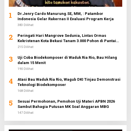
1
Dr.Jenry Cardo Manurung.SE, MM, : Patambor
Indonesia Gelar Rakernas II Evaluasi Program Kerja
383 Dilihat
2
Peringati Hari Mangrove Sedunia, Lintas Ormas
Kekristenan Kota Bekasi Tanam 3.000 Pohon di Pantai
Sederhana
215 Dilihat
3
Uji Coba Biodekomposer di Waduk Ria Rio, Bau Hilang
dalam 15 Menit
190 Dilihat
4
Atasi Bau Waduk Ria Rio, Wagub DKI Tinjau Demonstrasi
Teknologi Biodekomposer
168 Dilihat
5
Sesuai Permohonan, Pemohon Uji Materi APBN 2026
Sambut Bahagia Putusan MK Soal Anggaran MBG
147 Dilihat