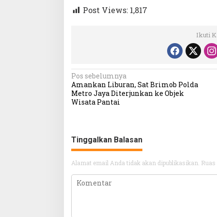
Post Views:
1,817
Ikuti 
Navigasi
Pos sebelumnya
Amankan Liburan, Sat Brimob Polda
pos
Metro Jaya Diterjunkan ke Objek
Wisata Pantai
Tinggalkan Balasan
Alamat email Anda tidak akan dipublikasikan.
Ruas 