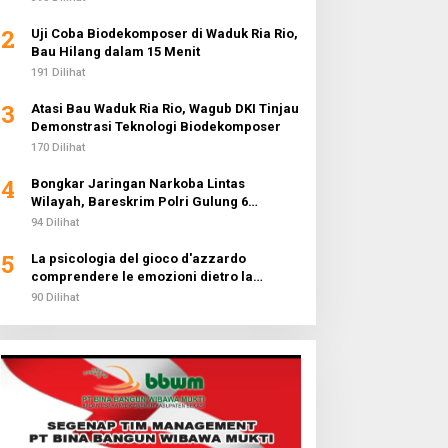
2
Uji Coba Biodekomposer di Waduk Ria Rio,
Bau Hilang dalam 15 Menit
191 Dilihat
3
Atasi Bau Waduk Ria Rio, Wagub DKI Tinjau
Demonstrasi Teknologi Biodekomposer
170 Dilihat
4
Bongkar Jaringan Narkoba Lintas
Wilayah, Bareskrim Polri Gulung 6
Pengedar dan Buru 2 DPO
94 Dilihat
5
La psicologia del gioco d'azzardo
comprendere le emozioni dietro la
fortuna
90 Dilihat