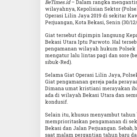
BeTimes.id
– Dalam rangka mengantisi
wilayahnya, Kepolisian Sektor (Pols
Operasi Lilin Jaya 2019 di sekitar 
Perjuangan, Kota Bekasi, Senin (30/12/
Giat tersebut dipimpin langsung Kepa
Bekasi Utara Iptu Parwoto. Hal terse
pengamanan wilayah hukum Polsek B
mengatur lalu lintas pagi dan sore (b
sibuk-Red).
Selama Giat Operasi Lilin Jaya, Pols
Giat pengamanan gereja pada perayaan 
Dimana umat kristiani merayakan iba
ada di wilayah Bekasi Utara dan semu
kondusif.
Selain itu, khusus menyambut tahun b
memprioritaskan pengamanan di se
Bekasi dan Jalan Perjuangan. Sebab,
saat malam pergantian tahun baru 