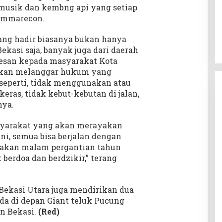
musik dan kembng api yang setiap
ummarecon.
ang hadir biasanya bukan hanya
ekasi saja, banyak juga dari daerah
rpesan kepada masyarakat Kota
akan melanggar hukum yang
eperti, tidak menggunakan atau
as, tidak kebut-kebutan di jalan,
nya.
yarakat yang akan merayakan
ni, semua bisa berjalan dengan
unakan malam pergantian tahun
berdoa dan berdzikir,” terang
k Bekasi Utara juga mendirikan dua
da di depan Giant teluk Pucung
un Bekasi.
(Red)