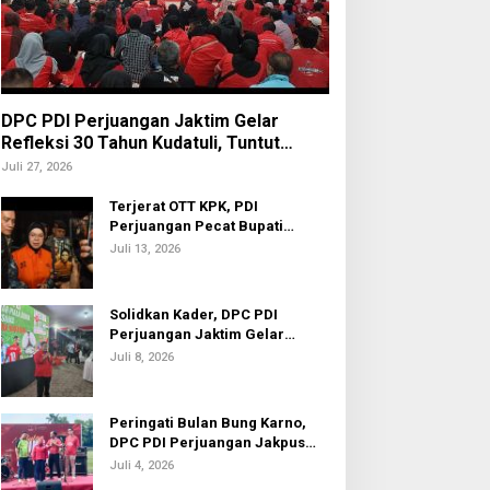
DPC PDI Perjuangan Jaktim Gelar
Refleksi 30 Tahun Kudatuli, Tuntut
Penuntasan Hukum Aktor Intelektual
Juli 27, 2026
Terjerat OTT KPK, PDI
Perjuangan Pecat Bupati
Sukoharjo Etik Suryani
Juli 13, 2026
Solidkan Kader, DPC PDI
Perjuangan Jaktim Gelar
Nobar Piala Dunia 2026
Juli 8, 2026
Peringati Bulan Bung Karno,
DPC PDI Perjuangan Jakpus
Gelar Turnamen Sepak Bola U-
Juli 4, 2026
20