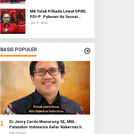
MK Tolak Pilkada Lewat DPRD,
PDI-P: Putusan Itu Sesuai
dengan Semangat Reformasi
Juli 2, 2026
BASIS POPULER
1
Dr.Jenry Cardo Manurung.SE, MM, :
Patambor Indonesia Gelar Rakernas II
Evaluasi Program Kerja
390 Dilihat