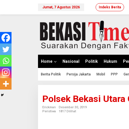
Lewati
ke
Jumat, 7 Agustus 2026
Indeks Berita
konten
Home
Nasional
Politik
Hukum
Per
Berita Politik
Persija Jakarta
Mobil
PPP
Ger
Polsek Bekasi Utara 
Erickman
Desember 30, 2019
Peristiwa
1817 Dilihat