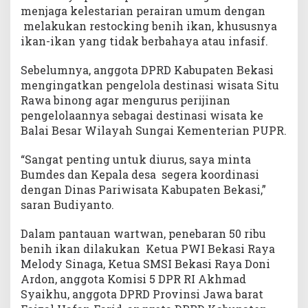
menjaga kelestarian perairan umum dengan
melakukan restocking benih ikan, khususnya
ikan-ikan yang tidak berbahaya atau infasif.
Sebelumnya, anggota DPRD Kabupaten Bekasi
mengingatkan pengelola destinasi wisata Situ
Rawa binong agar mengurus perijinan
pengelolaannya sebagai destinasi wisata ke
Balai Besar Wilayah Sungai Kementerian PUPR.
“Sangat penting untuk diurus, saya minta
Bumdes dan Kepala desa segera koordinasi
dengan Dinas Pariwisata Kabupaten Bekasi,”
saran Budiyanto.
Dalam pantauan wartwan, penebaran 50 ribu
benih ikan dilakukan Ketua PWI Bekasi Raya
Melody Sinaga, Ketua SMSI Bekasi Raya Doni
Ardon, anggota Komisi 5 DPR RI Akhmad
Syaikhu, anggota DPRD Provinsi Jawa barat