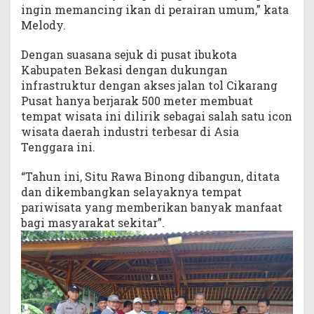
ingin memancing ikan di perairan umum,” kata
Melody.
Dengan suasana sejuk di pusat ibukota
Kabupaten Bekasi dengan dukungan
infrastruktur dengan akses jalan tol Cikarang
Pusat hanya berjarak 500 meter membuat
tempat wisata ini dilirik sebagai salah satu icon
wisata daerah industri terbesar di Asia
Tenggara ini.
“Tahun ini, Situ Rawa Binong dibangun, ditata
dan dikembangkan selayaknya tempat
pariwisata yang memberikan banyak manfaat
bagi masyarakat sekitar”.