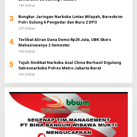
149 Dilihat
3
Bongkar Jaringan Narkoba Lintas Wilayah, Bareskrim
Polri Gulung 6 Pengedar dan Buru 2 DPO
107 Dilihat
4
Terlibat Aliran Dana Demo Rp20 Juta, UBK Skors
Mahasiswanya 2 Semester
106 Dilihat
5
Tujuh Sindikat Narkoba Asal China Berhasil Digulung
Satresnarkoba Polres Metro Jakarta Barat
103 Dilihat