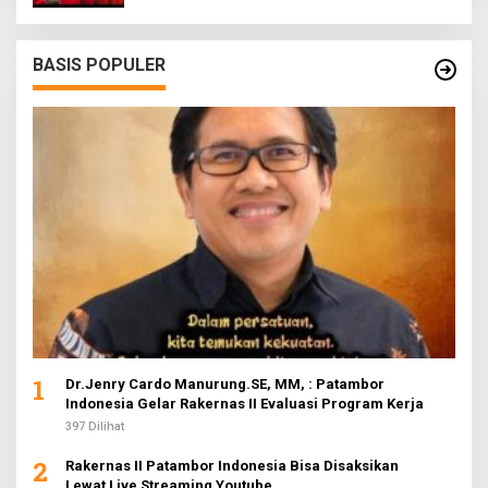
BASIS POPULER
1
Dr.Jenry Cardo Manurung.SE, MM, : Patambor
Indonesia Gelar Rakernas II Evaluasi Program Kerja
397 Dilihat
2
Rakernas II Patambor Indonesia Bisa Disaksikan
Lewat Live Streaming Youtube