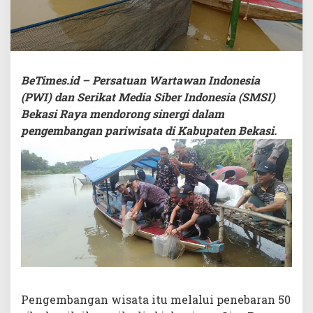
BeTimes.id – Persatuan Wartawan Indonesia
(PWI) dan Serikat Media Siber Indonesia (SMSI)
Bekasi Raya mendorong sinergi dalam
pengembangan pariwisata di Kabupaten Bekasi.
Pengembangan wisata itu melalui penebaran 50