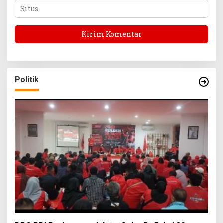
Politik