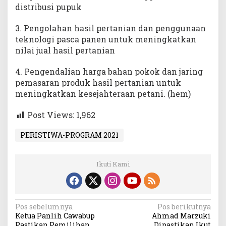
distribusi pupuk
3. Pengolahan hasil pertanian dan penggunaan
teknologi pasca panen untuk meningkatkan
nilai jual hasil pertanian
4. Pengendalian harga bahan pokok dan jaring
pemasaran produk hasil pertanian untuk
meningkatkan kesejahteraan petani. (hem)
Post Views:
1,962
PERISTIWA-PROGRAM 2021
Ikuti Kami
Navigasi
Pos sebelumnya
Pos berikutnya
Ketua Panlih Cawabup
Ahmad Marzuki
pos
Pastikan Pemilihan
Dipastikan Ikut