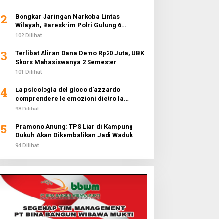
2
Bongkar Jaringan Narkoba Lintas
Wilayah, Bareskrim Polri Gulung 6
Pengedar dan Buru 2 DPO
102 Dilihat
3
Terlibat Aliran Dana Demo Rp20 Juta, UBK
Skors Mahasiswanya 2 Semester
101 Dilihat
4
La psicologia del gioco d'azzardo
comprendere le emozioni dietro la
fortuna
98 Dilihat
5
Pramono Anung: TPS Liar di Kampung
Dukuh Akan Dikembalikan Jadi Waduk
94 Dilihat