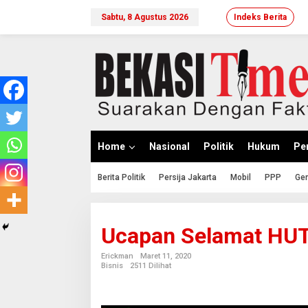
Lewati
ke
Sabtu, 8 Agustus 2026
Indeks Berita
konten
Home
Nasional
Politik
Hukum
Per
Berita Politik
Persija Jakarta
Mobil
PPP
Ger
Ucapan Selamat HUT
Erickman
Maret 11, 2020
Bisnis
2511 Dilihat