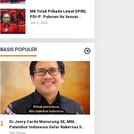
MK Tolak Pilkada Lewat DPRD,
PDI-P: Putusan Itu Sesuai
dengan Semangat Reformasi
Juli 2, 2026
BASIS POPULER
1
Dr.Jenry Cardo Manurung.SE, MM, :
Patambor Indonesia Gelar Rakernas II
Evaluasi Program Kerja
393 Dilihat