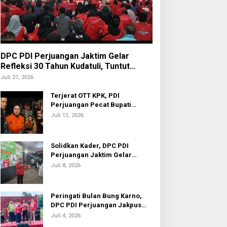
DPC PDI Perjuangan Jaktim Gelar
Refleksi 30 Tahun Kudatuli, Tuntut
Penuntasan Hukum Aktor Intelektual
Juli 27, 2026
Terjerat OTT KPK, PDI
Perjuangan Pecat Bupati
Sukoharjo Etik Suryani
Juli 13, 2026
Solidkan Kader, DPC PDI
Perjuangan Jaktim Gelar
Nobar Piala Dunia 2026
Juli 8, 2026
Peringati Bulan Bung Karno,
DPC PDI Perjuangan Jakpus
Gelar Turnamen Sepak Bola U-
Juli 4, 2026
20