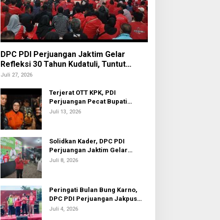
DPC PDI Perjuangan Jaktim Gelar
Refleksi 30 Tahun Kudatuli, Tuntut
Penuntasan Hukum Aktor Intelektual
Juli 27, 2026
Terjerat OTT KPK, PDI
Perjuangan Pecat Bupati
Sukoharjo Etik Suryani
Juli 13, 2026
Solidkan Kader, DPC PDI
Perjuangan Jaktim Gelar
Nobar Piala Dunia 2026
Juli 8, 2026
Peringati Bulan Bung Karno,
DPC PDI Perjuangan Jakpus
Gelar Turnamen Sepak Bola U-
Juli 4, 2026
20