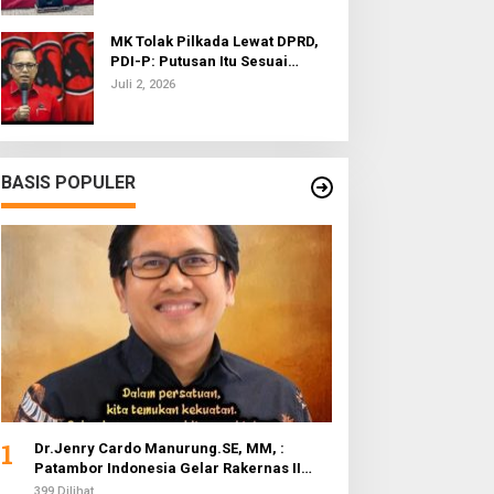
MK Tolak Pilkada Lewat DPRD,
PDI-P: Putusan Itu Sesuai
dengan Semangat Reformasi
Juli 2, 2026
BASIS POPULER
1
Dr.Jenry Cardo Manurung.SE, MM, :
Patambor Indonesia Gelar Rakernas II
Evaluasi Program Kerja
399 Dilihat