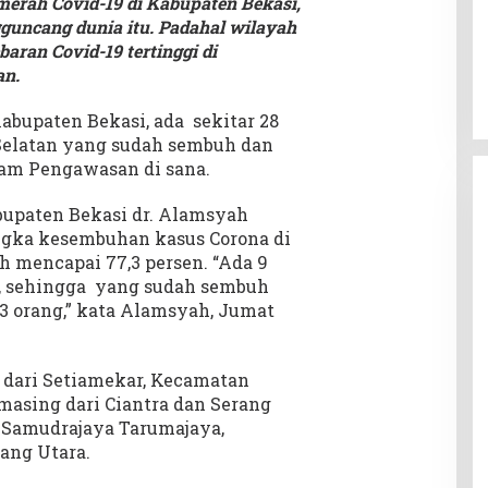
merah Covid-19 di Kabupaten Bekasi,
gguncang dunia itu. Padahal wilayah
aran Covid-19 tertinggi di
an.
abupaten Bekasi, ada sekitar 28
g Selatan yang sudah sembuh dan
lam Pengawasan di sana.
bupaten Bekasi dr. Alamsyah
ngka kesembuhan kasus Corona di
h mencapai 77,3 persen. “Ada 9
, sehingga yang sudah sembuh
43 orang,” kata Alamsyah, Jumat
 dari Setiamekar, Kecamatan
asing dari Ciantra dan Serang
, Samudrajaya Tarumajaya,
ang Utara.