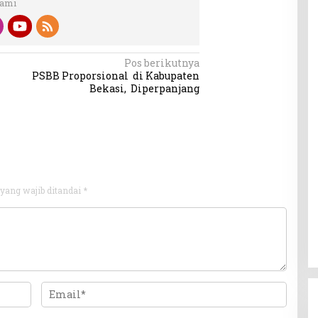
Kami
Pos berikutnya
PSBB Proporsional di Kabupaten
Bekasi, Diperpanjang
yang wajib ditandai
*