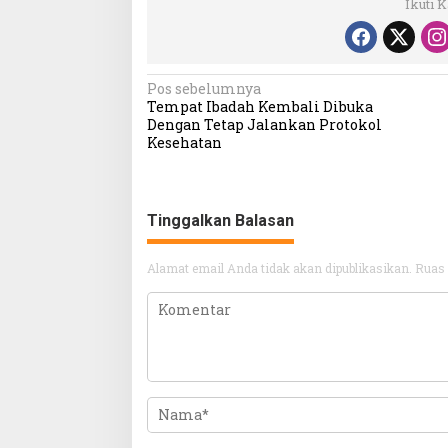
Ikuti 
Navigasi
Pos sebelumnya
Tempat Ibadah Kembali Dibuka
pos
Dengan Tetap Jalankan Protokol
Kesehatan
Tinggalkan Balasan
Alamat email Anda tidak akan dipublikasikan.
Ruas 