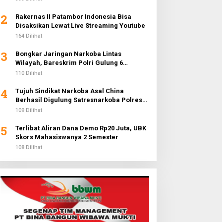
2
Rakernas II Patambor Indonesia Bisa
Disaksikan Lewat Live Streaming Youtube
164 Dilihat
3
Bongkar Jaringan Narkoba Lintas
Wilayah, Bareskrim Polri Gulung 6
Pengedar dan Buru 2 DPO
110 Dilihat
4
Tujuh Sindikat Narkoba Asal China
Berhasil Digulung Satresnarkoba Polres
Metro Jakarta Barat
109 Dilihat
5
Terlibat Aliran Dana Demo Rp20 Juta, UBK
Skors Mahasiswanya 2 Semester
108 Dilihat