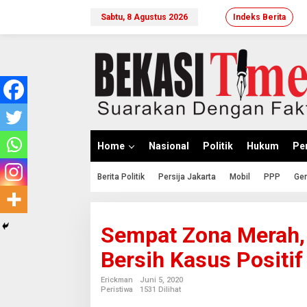
Lewati
ke
Sabtu, 8 Agustus 2026
Indeks Berita
konten
Home
Nasional
Politik
Hukum
Per
Berita Politik
Persija Jakarta
Mobil
PPP
Ger
Sempat Zona Merah, 
Bersih Kasus Positif
Erickman
Juni 5, 2020
Peristiwa
1531 Dilihat